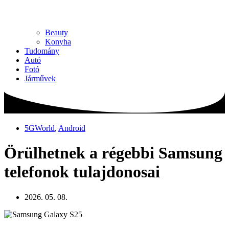
Beauty
Konyha
Tudomány
Autó
Fotó
Járművek
5GWorld
,
Android
Örülhetnek a régebbi Samsung
telefonok tulajdonosai
2026. 05. 08.