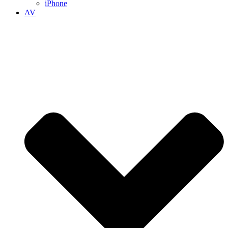
iPhone
AV