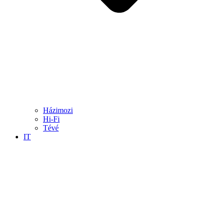
Házimozi
Hi-Fi
Tévé
IT