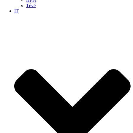
Hi-Fi
Tévé
IT