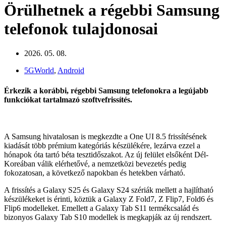
Örülhetnek a régebbi Samsung
telefonok tulajdonosai
2026. 05. 08.
5GWorld
,
Android
Érkezik a korábbi, régebbi Samsung telefonokra a legújabb
funkciókat tartalmazó szoftvefrissítés.
A Samsung hivatalosan is megkezdte a One UI 8.5 frissítésének
kiadását több prémium kategóriás készülékére, lezárva ezzel a
hónapok óta tartó béta tesztidőszakot. Az új felület elsőként Dél-
Koreában válik elérhetővé, a nemzetközi bevezetés pedig
fokozatosan, a következő napokban és hetekben várható.
A frissítés a Galaxy S25 és Galaxy S24 szériák mellett a hajlítható
készülékeket is érinti, köztük a Galaxy Z Fold7, Z Flip7, Fold6 és
Flip6 modelleket. Emellett a Galaxy Tab S11 termékcsalád és
bizonyos Galaxy Tab S10 modellek is megkapják az új rendszert.