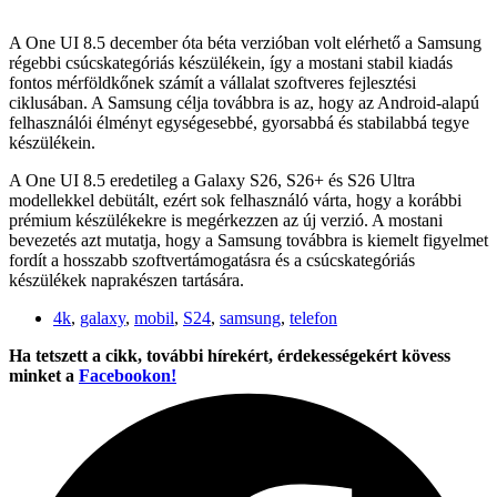
A One UI 8.5 december óta béta verzióban volt elérhető a Samsung
régebbi csúcskategóriás készülékein, így a mostani stabil kiadás
fontos mérföldkőnek számít a vállalat szoftveres fejlesztési
ciklusában. A Samsung célja továbbra is az, hogy az Android-alapú
felhasználói élményt egységesebbé, gyorsabbá és stabilabbá tegye
készülékein.
A One UI 8.5 eredetileg a Galaxy S26, S26+ és S26 Ultra
modellekkel debütált, ezért sok felhasználó várta, hogy a korábbi
prémium készülékekre is megérkezzen az új verzió. A mostani
bevezetés azt mutatja, hogy a Samsung továbbra is kiemelt figyelmet
fordít a hosszabb szoftvertámogatásra és a csúcskategóriás
készülékek naprakészen tartására.
4k
,
galaxy
,
mobil
,
S24
,
samsung
,
telefon
Ha tetszett a cikk, további hírekért, érdekességekért kövess
minket a
Facebookon!