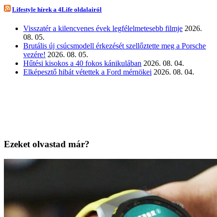
Lifestyle hírek a 4Life oldalairól
Visszatér a kilencvenes évek legfélelmetesebb filmje
2026.
08. 05.
Brutális új csúcsmodell érkezését szellőztette meg a Porsche
vezére!
2026. 08. 05.
Hűtési kisokos a 40 fokos kánikulában
2026. 08. 04.
Elképesztő hibát vétettek a Ford mérnökei
2026. 08. 04.
Ezeket olvastad már?