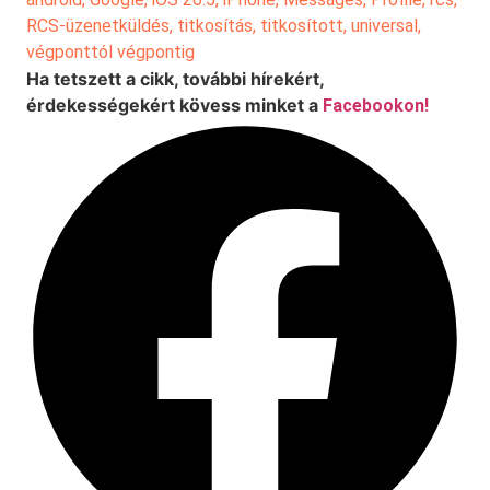
RCS-üzenetküldés
,
titkosítás
,
titkosított
,
universal
,
végponttól végpontig
Ha tetszett a cikk, további hírekért,
érdekességekért kövess minket a
Facebookon!