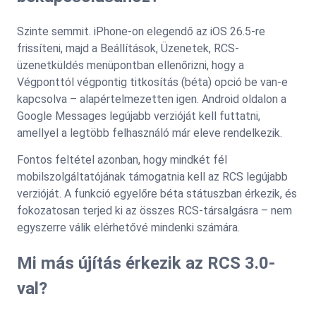
Szinte semmit. iPhone-on elegendő az iOS 26.5-re
frissíteni, majd a Beállítások, Üzenetek, RCS-
üzenetküldés menüpontban ellenőrizni, hogy a
Végponttól végpontig titkosítás (béta) opció be van-e
kapcsolva – alapértelmezetten igen. Android oldalon a
Google Messages legújabb verzióját kell futtatni,
amellyel a legtöbb felhasználó már eleve rendelkezik.
Fontos feltétel azonban, hogy mindkét fél
mobilszolgáltatójának támogatnia kell az RCS legújabb
verzióját. A funkció egyelőre béta státuszban érkezik, és
fokozatosan terjed ki az összes RCS-társalgásra – nem
egyszerre válik elérhetővé mindenki számára.
Mi más újítás érkezik az RCS 3.0-
val?