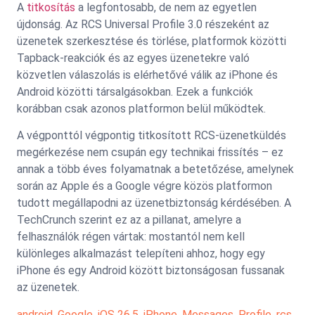
A
titkosítás
a legfontosabb, de nem az egyetlen
újdonság. Az RCS Universal Profile 3.0 részeként az
üzenetek szerkesztése és törlése, platformok közötti
Tapback-reakciók és az egyes üzenetekre való
közvetlen válaszolás is elérhetővé válik az iPhone és
Android közötti társalgásokban. Ezek a funkciók
korábban csak azonos platformon belül működtek.
A végponttól végpontig titkosított RCS-üzenetküldés
megérkezése nem csupán egy technikai frissítés – ez
annak a több éves folyamatnak a betetőzése, amelynek
során az Apple és a Google végre közös platformon
tudott megállapodni az üzenetbiztonság kérdésében. A
TechCrunch szerint ez az a pillanat, amelyre a
felhasználók régen vártak: mostantól nem kell
különleges alkalmazást telepíteni ahhoz, hogy egy
iPhone és egy Android között biztonságosan fussanak
az üzenetek.
android
,
Google
,
iOS 26.5
,
iPhone
,
Messages
,
Profile
,
rcs
,