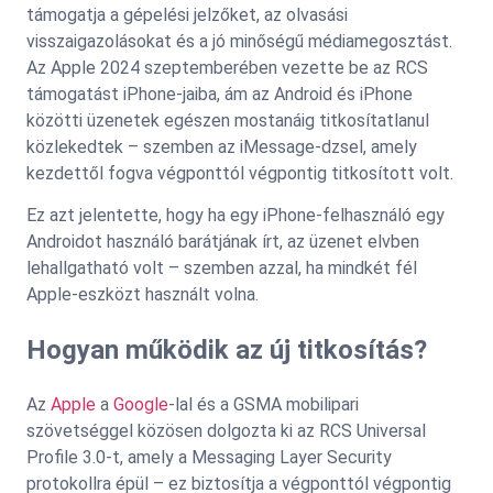
támogatja a gépelési jelzőket, az olvasási
visszaigazolásokat és a jó minőségű médiamegosztást.
Az Apple 2024 szeptemberében vezette be az RCS
támogatást iPhone-jaiba, ám az Android és iPhone
közötti üzenetek egészen mostanáig titkosítatlanul
közlekedtek – szemben az iMessage-dzsel, amely
kezdettől fogva végponttól végpontig titkosított volt.
Ez azt jelentette, hogy ha egy iPhone-felhasználó egy
Androidot használó barátjának írt, az üzenet elvben
lehallgatható volt – szemben azzal, ha mindkét fél
Apple-eszközt használt volna.
Hogyan működik az új titkosítás?
Az
Apple
a
Google
-lal és a GSMA mobilipari
szövetséggel közösen dolgozta ki az RCS Universal
Profile 3.0-t, amely a Messaging Layer Security
protokollra épül – ez biztosítja a végponttól végpontig