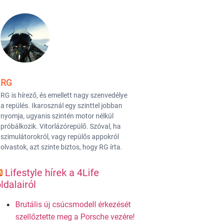
RG
RG is hírező, és emellett nagy szenvedélye
a repülés. Ikarosznál egy szinttel jobban
nyomja, ugyanis szintén motor nélkül
próbálkozik. Vitorlázórepülő. Szóval, ha
szimulátorokról, vagy repülős appokról
olvastok, azt szinte biztos, hogy RG írta.
Lifestyle hírek a 4Life
ldalairól
Brutális új csúcsmodell érkezését
szellőztette meg a Porsche vezére!