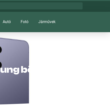
Autó
Fotó
Járművek
msung böngészője