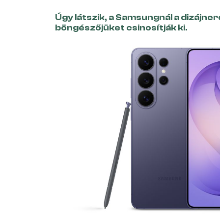
Úgy látszik, a Samsungnál a dizájne
böngészőjüket csinosítják ki.