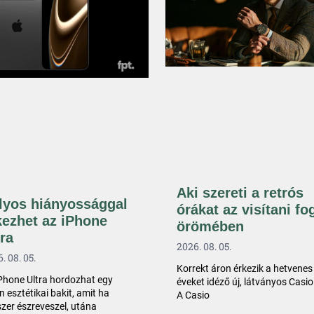
Aki szereti a retrós
lyos hiányossággal
órákat az visítani fo
kezhet az iPhone
örömében
tra
2026. 08. 05.
. 08. 05.
Korrekt áron érkezik a hetvenes
Phone Ultra hordozhat egy
éveket idéző új, látványos Casio
n esztétikai bakit, amit ha
A Casio
zer észreveszel, utána