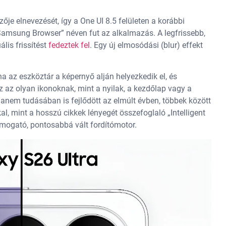
e elnevezését, így a One UI 8.5 felületen a korábbi
Samsung Browser” néven fut az alkalmazás. A legfrissebb,
lis frissítést
fedeztek fel
. Egy új elmosódási (blur) effekt
a az eszköztár a képernyő alján helyezkedik el, és
z olyan ikonoknak, mint a nyilak, a kezdőlap vagy a
anem tudásában is fejlődött az elmúlt évben, többek között
l, mint a hosszú cikkek lényegét összefoglaló „Intelligent
ámogató, pontosabbá vált fordítómotor.