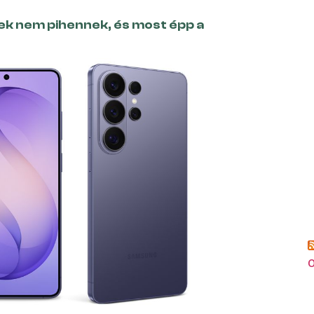
rek nem pihennek, és most épp a
o