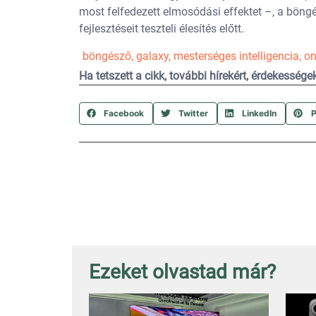
most felfedezett elmosódási effektet –, a böngé
fejlesztéseit teszteli élesítés előtt.
böngésző
,
galaxy
,
mesterséges intelligencia
,
on
Ha tetszett a cikk, további hírekért, érdekesség
Facebook
Twitter
LinkedIn
P
Ezeket olvastad már?