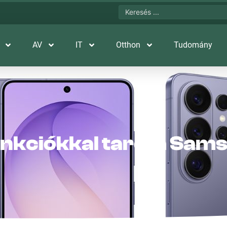
AV
IT
Otthon
Tudomány
funkciókkal tarol a Sa