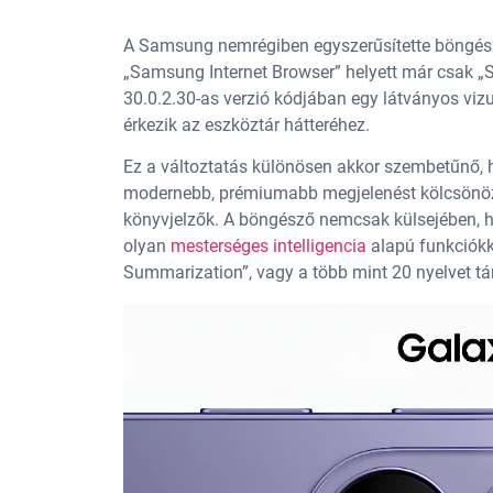
A Samsung nemrégiben egyszerűsítette böngészőj
„Samsung Internet Browser” helyett már csak „
30.0.2.30-as verzió kódjában egy látványos vizuá
érkezik az eszköztár hátteréhez.
Ez a változtatás különösen akkor szembetűnő, h
modernebb, prémiumabb megjelenést kölcsönöz a
könyvjelzők. A böngésző nemcsak külsejében, h
olyan
mesterséges intelligencia
alapú funkciókka
Summarization”, vagy a több mint 20 nyelvet t