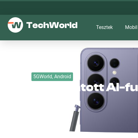
Tesztek
Mobil
5GWorld
,
Android
Kipattintott AI-
2026. 05. 14.