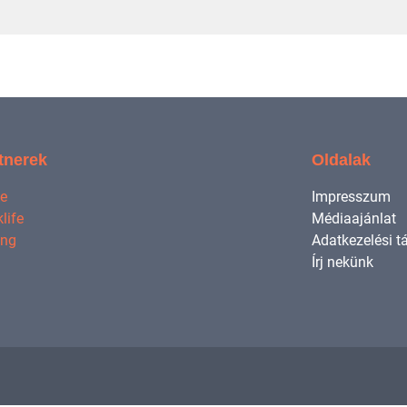
tnerek
Oldalak
ne
Impresszum
life
Médiaajánlat
ing
Adatkezelési t
Írj nekünk