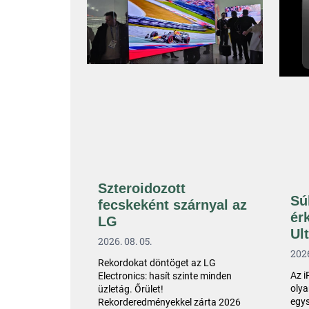
Szteroidozott
Sú
fecskeként szárnyal az
ér
LG
Ul
2026. 08. 05.
2026
Rekordokat döntöget az LG
Az i
Electronics: hasít szinte minden
olya
üzletág. Őrület!
egys
Rekorderedményekkel zárta 2026