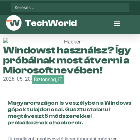
Windowst használsz? Így
próbálnak most átverni a
Microsoft nevében!
2026. 05. 20.
Biztonság
,
IT
Magyarországon is veszélyben a Windows
gépek tulajdonosai. Gusztustalanul
megtévesztő módszerekkel
próbálkoznak a hackerek.
Új, rendkívül megtévesztő kibertámadási módszer