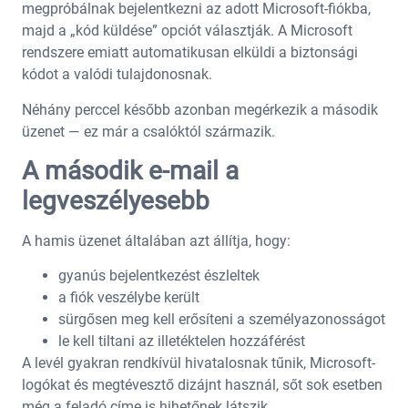
megpróbálnak bejelentkezni az adott Microsoft-fiókba,
majd a „kód küldése” opciót választják. A Microsoft
rendszere emiatt automatikusan elküldi a biztonsági
kódot a valódi tulajdonosnak.
Néhány perccel később azonban megérkezik a második
üzenet — ez már a csalóktól származik.
A második e-mail a
legveszélyesebb
A hamis üzenet általában azt állítja, hogy:
gyanús bejelentkezést észleltek
a fiók veszélybe került
sürgősen meg kell erősíteni a személyazonosságot
le kell tiltani az illetéktelen hozzáférést
A levél gyakran rendkívül hivatalosnak tűnik, Microsoft-
logókat és megtévesztő dizájnt használ, sőt sok esetben
még a feladó címe is hihetőnek látszik.