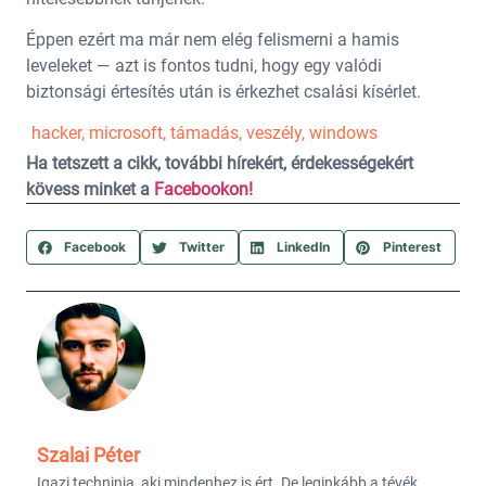
Éppen ezért ma már nem elég felismerni a hamis
leveleket — azt is fontos tudni, hogy egy valódi
biztonsági értesítés után is érkezhet csalási kísérlet.
hacker
,
microsoft
,
támadás
,
veszély
,
windows
Ha tetszett a cikk, további hírekért, érdekességekért
kövess minket a
Facebookon!
Facebook
Twitter
LinkedIn
Pinterest
Szalai Péter
Igazi techninja, aki mindenhez is ért. De leginkább a tévék