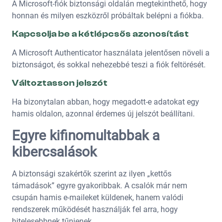
A Microsoft-fiók biztonsági oldalán megtekinthető, hogy
honnan és milyen eszközről próbáltak belépni a fiókba.
Kapcsolja be a kétlépcsős azonosítást
A
Microsoft Authenticator
használata jelentősen növeli a
biztonságot, és sokkal nehezebbé teszi a fiók feltörését.
Változtasson jelszót
Ha bizonytalan abban, hogy megadott-e adatokat egy
hamis oldalon, azonnal érdemes új jelszót beállítani.
Egyre kifinomultabbak a
kibercsalások
A biztonsági szakértők szerint az ilyen „kettős
támadások” egyre gyakoribbak. A csalók már nem
csupán hamis e-maileket küldenek, hanem valódi
rendszerek működését használják fel arra, hogy
hitelesebbnek tűnjenek.