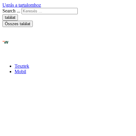
Ugrás a tartalomhoz
Search ...
találat
Összes találat
Tesztek
Mobil