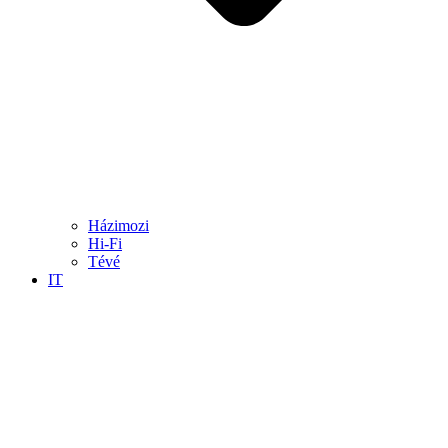
Házimozi
Hi-Fi
Tévé
IT