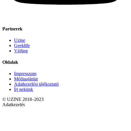
Partnerek
Uzine
Geeklife
Vájling
Oldalak
Impresszum
Médiaajánlat
Adatkezelési tájékoztató
Írj nekünk
© UZINE 2018–2023
Adatkezelés