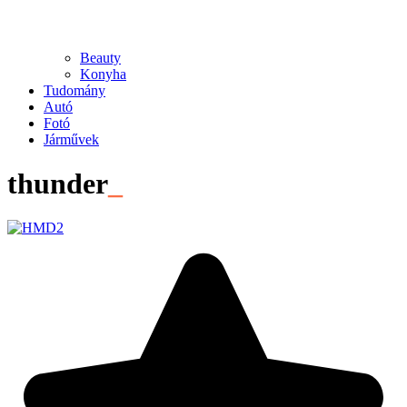
Beauty
Konyha
Tudomány
Autó
Fotó
Járművek
thunder
_