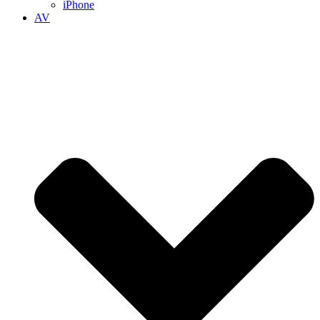
iPhone
AV