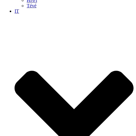
Hi-Fi
Tévé
IT