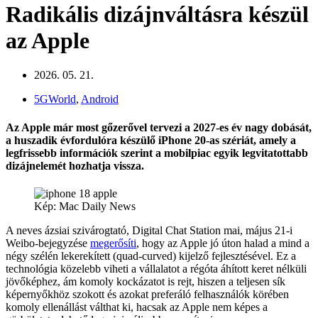
Radikális dizájnváltásra készül
az Apple
2026. 05. 21.
5GWorld
,
Android
Az Apple már most gőzerővel tervezi a 2027-es év nagy dobását,
a huszadik évfordulóra készülő iPhone 20-as szériát, amely a
legfrissebb információk szerint a mobilpiac egyik legvitatottabb
dizájnelemét hozhatja vissza.
Kép: Mac Daily News
A neves ázsiai szivárogtató, Digital Chat Station mai, május 21-i
Weibo-bejegyzése
megerősíti
, hogy az Apple jó úton halad a mind a
négy szélén lekerekített (quad-curved) kijelző fejlesztésével. Ez a
technológia közelebb viheti a vállalatot a régóta áhított keret nélküli
jövőképhez, ám komoly kockázatot is rejt, hiszen a teljesen sík
képernyőkhöz szokott és azokat preferáló felhasználók körében
komoly ellenállást válthat ki, hacsak az Apple nem képes a