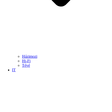
Házimozi
Hi-Fi
Tévé
IT