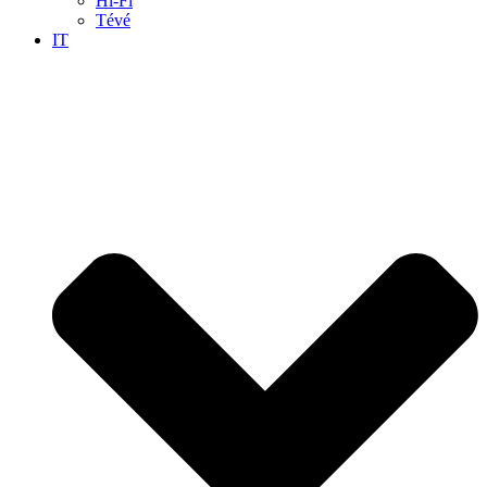
Hi-Fi
Tévé
IT