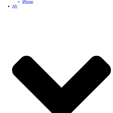
iPhone
AV