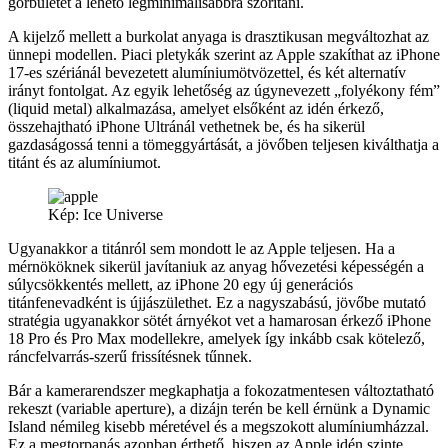
görbületet a lehető legminimálisabbra szorítani.
A kijelző mellett a burkolat anyaga is drasztikusan megváltozhat az
ünnepi modellen. Piaci pletykák szerint az Apple szakíthat az iPhone
17-es szériánál bevezetett alumíniumötvözettel, és két alternatív
irányt fontolgat. Az egyik lehetőség az úgynevezett „folyékony fém”
(liquid metal) alkalmazása, amelyet elsőként az idén érkező,
összehajtható iPhone Ultránál vethetnek be, és ha sikerül
gazdaságossá tenni a tömeggyártását, a jövőben teljesen kiválthatja a
titánt és az alumíniumot.
Kép: Ice Universe
Ugyanakkor a titánról sem mondott le az Apple teljesen. Ha a
mérnököknek sikerül javítaniuk az anyag hővezetési képességén a
súlycsökkentés mellett, az iPhone 20 egy új generációs
titánfenevadként is újjászülethet. Ez a nagyszabású, jövőbe mutató
stratégia ugyanakkor sötét árnyékot vet a hamarosan érkező iPhone
18 Pro és Pro Max modellekre, amelyek így inkább csak kötelező,
ráncfelvarrás-szerű frissítésnek tűnnek.
Bár a kamerarendszer megkaphatja a fokozatmentesen változtatható
rekeszt (variable aperture), a dizájn terén be kell érnünk a Dynamic
Island némileg kisebb méretével és a megszokott alumíniumházzal.
Ez a megtorpanás azonban érthető, hiszen az Apple idén szinte