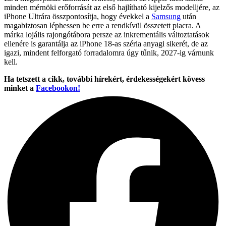
minden mérnöki erőforrását az első hajlítható kijelzős modelljére, az
iPhone Ultrára összpontosítja, hogy évekkel a
Samsung
után
magabiztosan léphessen be erre a rendkívül összetett piacra. A
márka lojális rajongótábora persze az inkrementális változtatások
ellenére is garantálja az iPhone 18-as széria anyagi sikerét, de az
igazi, mindent felforgató forradalomra úgy tűnik, 2027-ig várnunk
kell.
Ha tetszett a cikk, további hírekért, érdekességekért kövess
minket a
Facebookon!