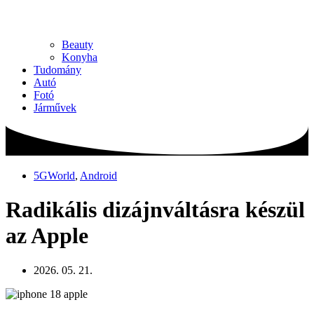
Beauty
Konyha
Tudomány
Autó
Fotó
Járművek
5GWorld
,
Android
Radikális dizájnváltásra készül
az Apple
2026. 05. 21.