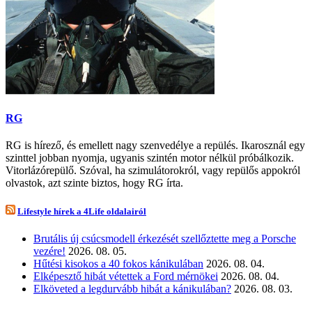
RG
RG is hírező, és emellett nagy szenvedélye a repülés. Ikarosznál egy
szinttel jobban nyomja, ugyanis szintén motor nélkül próbálkozik.
Vitorlázórepülő. Szóval, ha szimulátorokról, vagy repülős appokról
olvastok, azt szinte biztos, hogy RG írta.
Lifestyle hírek a 4Life oldalairól
Brutális új csúcsmodell érkezését szellőztette meg a Porsche
vezére!
2026. 08. 05.
Hűtési kisokos a 40 fokos kánikulában
2026. 08. 04.
Elképesztő hibát vétettek a Ford mérnökei
2026. 08. 04.
Elköveted a legdurvább hibát a kánikulában?
2026. 08. 03.