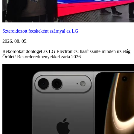
Szteroidozott fecskeként szárnyal az LG
2026. 08. 05.
Rekordokat döntöget az LG Electronics: hasít szinte minden üzletág.
Őrület! Rekorderedményekkel zárta 2026