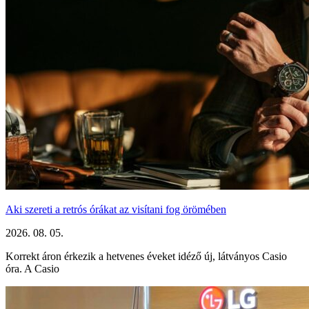
Aki szereti a retrós órákat az visítani fog örömében
2026. 08. 05.
Korrekt áron érkezik a hetvenes éveket idéző új, látványos Casio
óra. A Casio