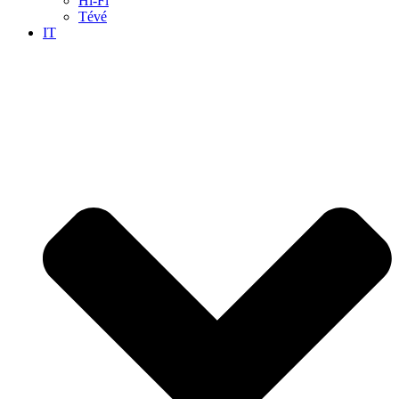
Hi-Fi
Tévé
IT