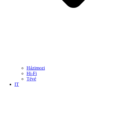
Házimozi
Hi-Fi
Tévé
IT