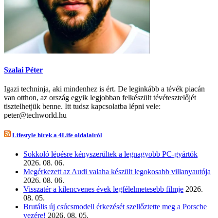
Szalai Péter
Igazi techninja, aki mindenhez is ért. De leginkább a tévék piacán
van otthon, az ország egyik legjobban felkészült tévétesztelőjét
tisztelhetjük benne. Itt tudsz kapcsolatba lépni vele:
peter@techworld.hu
Lifestyle hírek a 4Life oldalairól
Sokkoló lépésre kényszerültek a legnagyobb PC-gyártók
2026. 08. 06.
Megérkezett az Audi valaha készült legokosabb villanyautója
2026. 08. 06.
Visszatér a kilencvenes évek legfélelmetesebb filmje
2026.
08. 05.
Brutális új csúcsmodell érkezését szellőztette meg a Porsche
vezére!
2026. 08. 05.