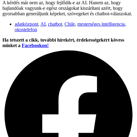
A kérdés már nem az, hogy fejlődik-e az AI. Hanem az, hogy
hajlandóak vagyunk-e egész országokat kiszárítani azért, hogy
gyorsabban generáljunk képeket, szövegeket és chatbot-válaszokat.
adatközpont
,
AI
,
chatbot
,
Chile
,
mesterséges intelligencia
,
okostelefon
Ha tetszett a cikk, további hírekért, érdekességekért kövess
minket a
Facebookon!