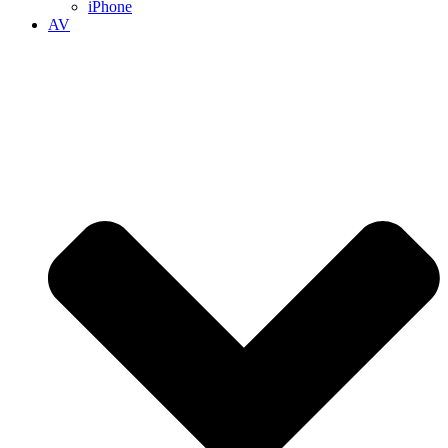
iPhone
AV