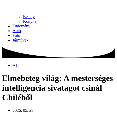
Beauty
Konyha
Tudomány
Autó
Fotó
Járművek
AI
Elmebeteg világ: A mesterséges
intelligencia sivatagot csinál
Chiléből
2026. 05. 28.