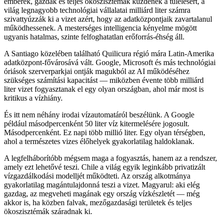
emberek, gazdák és teljes ökoszisztémák küzdenek a túlélésért, a
világ legnagyobb technológiai vállalatai milliárd liter számra
szivattyúzzák ki a vizet azért, hogy az adatközpontjaik zavartalanul
működhessenek. A mesterséges intelligencia kényelme mögött
ugyanis hatalmas, szinte felfoghatatlan erőforrás-éhség áll.
A Santiago közelében található Quilicura régió mára Latin-Amerika
adatközpont-fővárosává vált. Google, Microsoft és más technológiai
óriások szerverparkjai ontják magukból az AI működéséhez
szükséges számítási kapacitást — miközben évente több milliárd
liter vizet fogyasztanak el egy olyan országban, ahol már most is
kritikus a vízhiány.
És itt nem néhány irodai vízautomatáról beszélünk. A Google
például másodpercenként 50 liter víz kitermelésére jogosult.
Másodpercenként. Ez napi több millió liter. Egy olyan térségben,
ahol a természetes vizes élőhelyek gyakorlatilag haldoklanak.
A legfelháborítóbb mégsem maga a fogyasztás, hanem az a rendszer,
amely ezt lehetővé teszi. Chile a világ egyik leginkább privatizált
vízgazdálkodási modelljét működteti. Az ország alkotmánya
gyakorlatilag magántulajdonná teszi a vizet. Magyarul: aki elég
gazdag, az megveheti magának egy ország vízkészletét — még
akkor is, ha közben falvak, mezőgazdasági területek és teljes
ökoszisztémák száradnak ki.