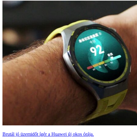
Brutál jó üzemidőt ígér a Huawei új okos órája.