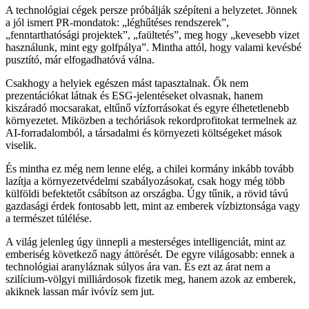
A technológiai cégek persze próbálják szépíteni a helyzetet. Jönnek
a jól ismert PR-mondatok: „léghűtéses rendszerek”,
„fenntarthatósági projektek”, „faültetés”, meg hogy „kevesebb vizet
használunk, mint egy golfpálya”. Mintha attól, hogy valami kevésbé
pusztító, már elfogadhatóvá válna.
Csakhogy a helyiek egészen mást tapasztalnak. Ők nem
prezentációkat látnak és ESG-jelentéseket olvasnak, hanem
kiszáradó mocsarakat, eltűnő vízforrásokat és egyre élhetetlenebb
környezetet. Miközben a techóriások rekordprofitokat termelnek az
AI-forradalomból, a társadalmi és környezeti költségeket mások
viselik.
És mintha ez még nem lenne elég, a chilei kormány inkább tovább
lazítja a környezetvédelmi szabályozásokat, csak hogy még több
külföldi befektetőt csábítson az országba. Úgy tűnik, a rövid távú
gazdasági érdek fontosabb lett, mint az emberek vízbiztonsága vagy
a természet túlélése.
A világ jelenleg úgy ünnepli a mesterséges intelligenciát, mint az
emberiség következő nagy áttörését. De egyre világosabb: ennek a
technológiai aranyláznak súlyos ára van. És ezt az árat nem a
szilícium-völgyi milliárdosok fizetik meg, hanem azok az emberek,
akiknek lassan már ivóvíz sem jut.