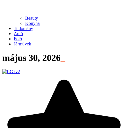
Beauty
Konyha
Tudomány
Autó
Fotó
Járművek
május 30, 2026
_