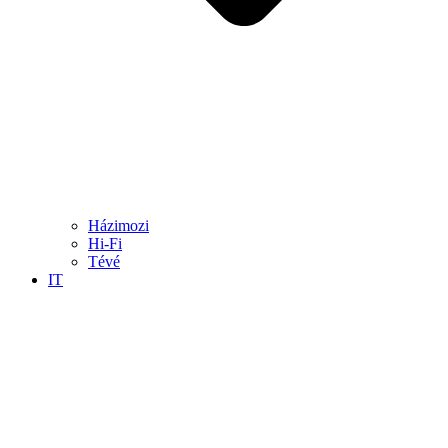
Házimozi
Hi-Fi
Tévé
IT