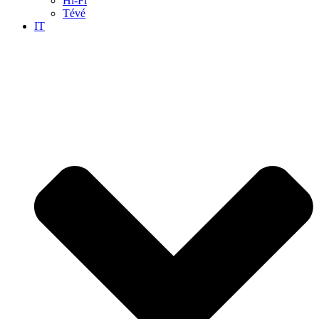
Hi-Fi
Tévé
IT