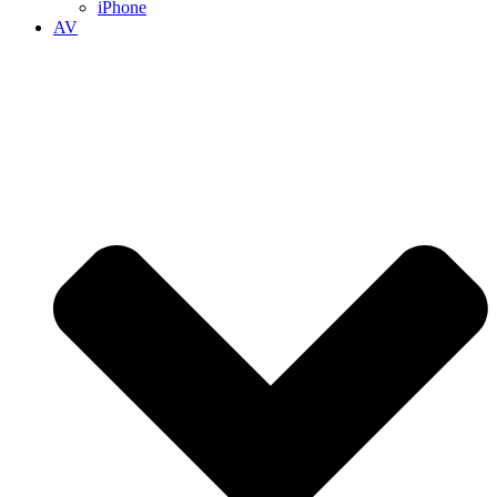
iPhone
AV