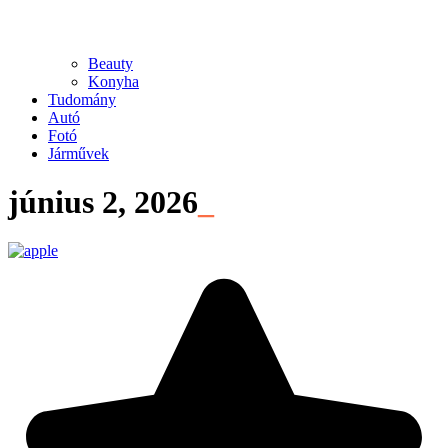
Beauty
Konyha
Tudomány
Autó
Fotó
Járművek
június 2, 2026
_