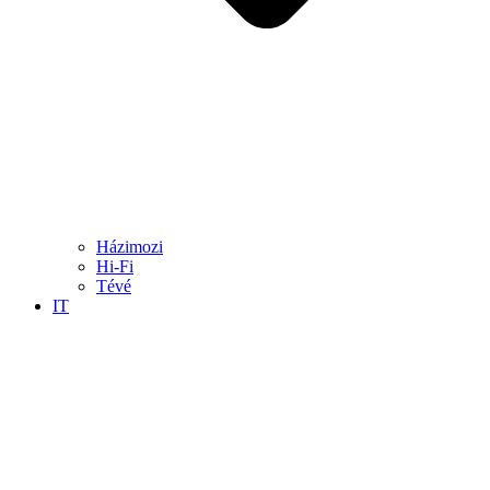
Házimozi
Hi-Fi
Tévé
IT