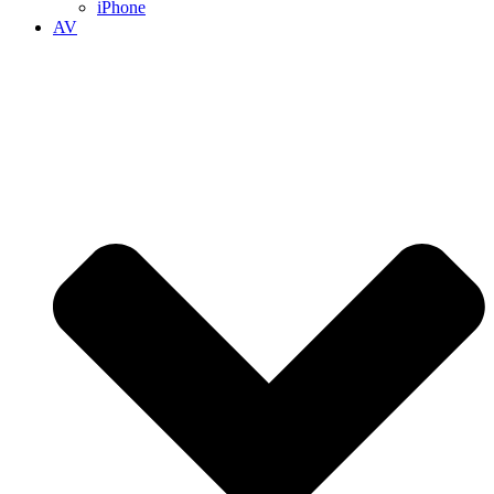
iPhone
AV