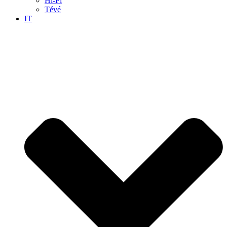
Hi-Fi
Tévé
IT