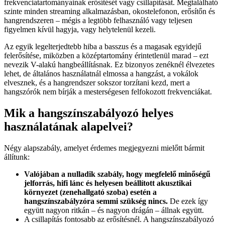
frekvenciatartományainak erősítését vagy csillapítását. Megtalálható
szinte minden streaming alkalmazásban, okostelefonon, erősítőn és
hangrendszeren – mégis a legtöbb felhasználó vagy teljesen
figyelmen kívül hagyja, vagy helytelenül kezeli.
Az egyik legelterjedtebb hiba a basszus és a magasak egyidejű
felerősítése, miközben a középtartomány érintetlenül marad – ezt
nevezik V-alakú hangbeállításnak. Ez bizonyos zenéknél élvezetes
lehet, de általános használatnál elmossa a hangzást, a vokálok
elvesznek, és a hangrendszer sokszor torzítani kezd, mert a
hangszórók nem bírják a mesterségesen felfokozott frekvenciákat.
Mik a hangszínszabályozó helyes
használatának alapelvei?
Négy alapszabály, amelyet érdemes megjegyezni mielőtt bármit
állítunk:
Valójában a nulladik szabály, hogy megfelelő minőségű
jelforrás, hifi lánc és helyesen beállított akusztikai
környezet (zenehallgató szoba) esetén a
hangszínszabályzóra semmi szükség nincs.
De ezek így
együtt nagyon ritkán – és nagyon drágán – állnak együtt.
A csillapítás fontosabb az erősítésnél. A hangszínszabályozó