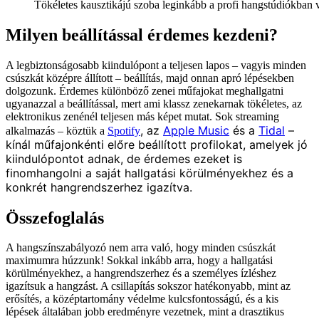
Tökéletes kausztikájú szoba leginkább a profi hangstúdiókban 
Milyen beállítással érdemes kezdeni?
A legbiztonságosabb kiindulópont a teljesen lapos – vagyis minden
csúszkát középre állított – beállítás, majd onnan apró lépésekben
dolgozunk. Érdemes különböző zenei műfajokat meghallgatni
ugyanazzal a beállítással, mert ami klassz zenekarnak tökéletes, az
elektronikus zenénél teljesen más képet mutat. Sok streaming
, az
Apple Music
és a
Tidal
–
alkalmazás – köztük a
Spotify
kínál műfajonkénti előre beállított profilokat, amelyek jó
kiindulópontot adnak, de érdemes ezeket is
finomhangolni a saját hallgatási körülményekhez és a
konkrét hangrendszerhez igazítva.
Összefoglalás
A hangszínszabályozó nem arra való, hogy minden csúszkát
maximumra húzzunk! Sokkal inkább arra, hogy a hallgatási
körülményekhez, a hangrendszerhez és a személyes ízléshez
igazítsuk a hangzást. A csillapítás sokszor hatékonyabb, mint az
erősítés, a középtartomány védelme kulcsfontosságú, és a kis
lépések általában jobb eredményre vezetnek, mint a drasztikus