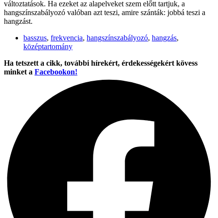
változtatások. Ha ezeket az alapelveket szem előtt tartjuk, a
hangszínszabályozó valóban azt teszi, amire szánták: jobbá teszi a
hangzást.
basszus
,
frekvencia
,
hangszínszabályozó
,
hangzás
,
középtartomány
Ha tetszett a cikk, további hírekért, érdekességekért kövess
minket a
Facebookon!