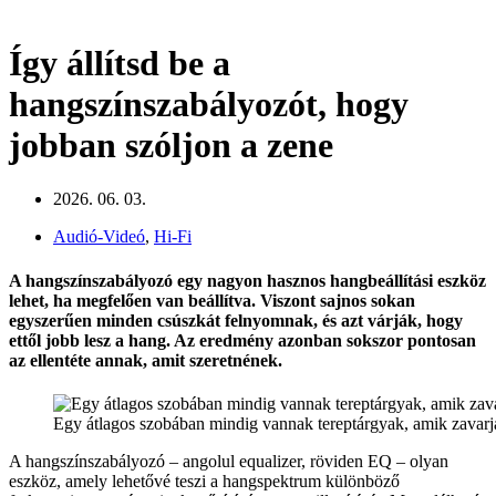
Így állítsd be a
hangszínszabályozót, hogy
jobban szóljon a zene
2026. 06. 03.
Audió-Videó
,
Hi-Fi
A hangszínszabályozó egy nagyon hasznos hangbeállítási eszköz
lehet, ha megfelően van beállítva. Viszont sajnos sokan
egyszerűen minden csúszkát felnyomnak, és azt várják, hogy
ettől jobb lesz a hang. Az eredmény azonban sokszor pontosan
az ellentéte annak, amit szeretnének.
Egy átlagos szobában mindig vannak tereptárgyak, amik zavarják
A hangszínszabályozó – angolul equalizer, röviden EQ – olyan
eszköz, amely lehetővé teszi a hangspektrum különböző