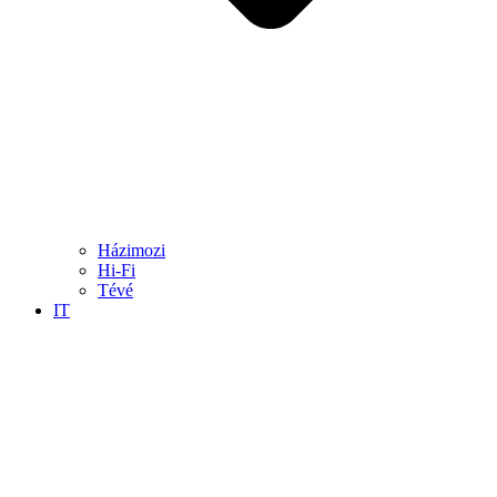
Házimozi
Hi-Fi
Tévé
IT