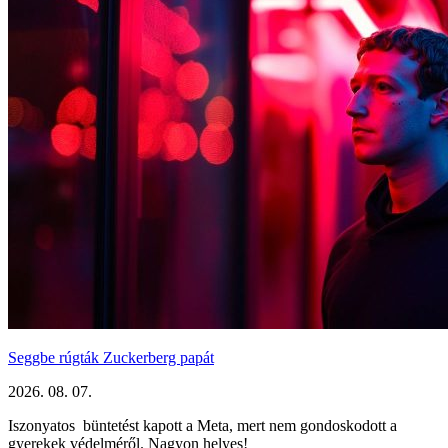
Seggbe rúgták Zuckerberg papát
2026. 08. 07.
Iszonyatos büntetést kapott a Meta, mert nem gondoskodott a
gyerekek védelméről. Nagyon helyes!