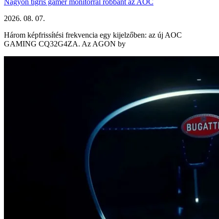
Nagyon tigris gamer monitorral robbant az AOC
2026. 08. 07.
Három képfrissítési frekvencia egy kijelzőben: az új AOC
GAMING CQ32G4ZA. Az AGON by