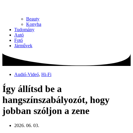
Beauty
Konyha
Tudomány
Autó
Fotó
Járművek
Audió-Videó
,
Hi-Fi
Így állítsd be a
hangszínszabályozót, hogy
jobban szóljon a zene
2026. 06. 03.