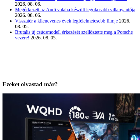
2026. 08. 06.
Megérkezett az Audi valaha készült legokosabb villanyautója
2026. 08. 06.
Visszatér a kilencvenes évek legfélelmetesebb filmje
2026.
08. 05.
Brutális új csúcsmodell érkezését szellőztette meg a Porsche
vezére!
2026. 08. 05.
Ezeket olvastad már?