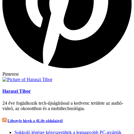
Pinterest
Haraszi Tibor
24 éve foglalkozik tech-újságírással a kedvenc területe az audió-
videó, az okosotthon és a mobiltechnológia.
Lifestyle hírek a 4Life oldalairól
Sokkoló lépésre kényszerültek a legnagyobb PC-gyártók