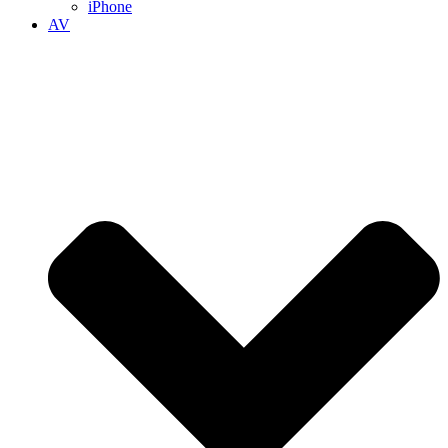
iPhone
AV