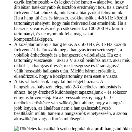
egyik legfontosabb – és legkevésbé ismert – alapelve, hogy
általában hatékonyabb és tisztább eredményt hoz, ha a zavaró
frekvenciákat lehúzzuk, mintsem a hiányzókat felnyomjuk.
Ha a hang túl éles és fárasztó, csökkentsük a 4-8 kHz közötti
tartományt ahelyett, hogy más frekvenciákat emelnénk. Ha a
basszus zavaros és mély, csökkentsük a 100-200 Hz körüli
tartományt, és ne nyomjuk fel a magasakat
kompenzálásképpen.
A középtartomány a hang lelke. Az 500 Hz és 3 kHz közötti
frekvenciák határozzák meg a hangzás természetességét, a
vokálok érthetőségét és a hangszerek valódiságát. Ha ez a
tartomány visszaesik – akár a V-alakú beállítás miatt, akár más
okból –, a hangzás üressé, mesterségessé és fáradságossá
válik hosszabb hallgatás után. Mielőtt bármit erősítünk,
ellenőrizzük, hogy a középtartomány nem esett-e vissza.
A kis változtatások nagy különbséget hoznak. A
hangszínszabályozón elegendő 2-3 decibeles módosítás is
ahhoz, hogy érezhető különbséget tapasztaljunk – és sokszor
ennyi is bőven elég. Ha azt vesszük észre, hogy 6-10
decibeles erősítésre van szükségünk ahhoz, hogy a hangzás
jobb legyen, az általában nem a hangszínszabályozó
beállításán múlik, hanem a hangszórók elhelyezésén, a szoba
akusztikáján vagy a forrás minőségén.