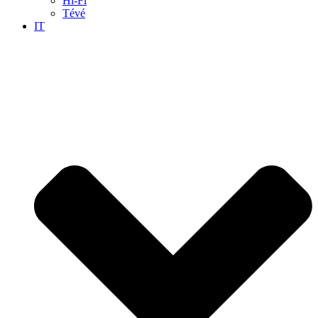
Hi-Fi
Tévé
IT