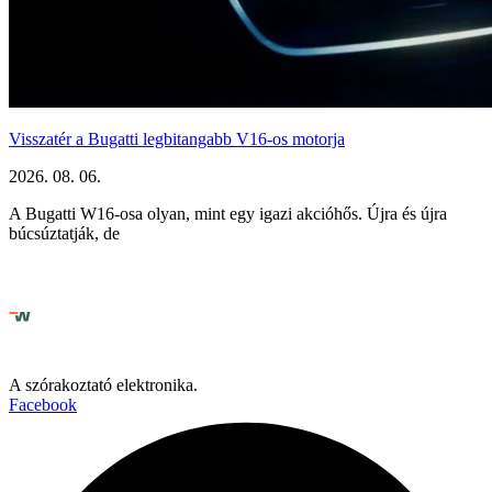
Visszatér a Bugatti legbitangabb V16-os motorja
2026. 08. 06.
A Bugatti W16-osa olyan, mint egy igazi akcióhős. Újra és újra
búcsúztatják, de
A szórakoztató elektronika.
Facebook