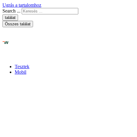
Ugrás a tartalomhoz
Search ...
találat
Összes találat
Tesztek
Mobil