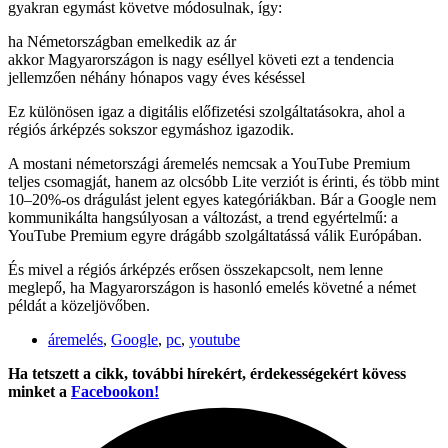
gyakran egymást követve módosulnak, így:
ha Németországban emelkedik az ár
akkor Magyarországon is nagy eséllyel követi ezt a tendencia
jellemzően néhány hónapos vagy éves késéssel
Ez különösen igaz a digitális előfizetési szolgáltatásokra, ahol a
régiós árképzés sokszor egymáshoz igazodik.
A mostani németországi áremelés nemcsak a YouTube Premium
teljes csomagját, hanem az olcsóbb Lite verziót is érinti, és több mint
10–20%-os drágulást jelent egyes kategóriákban. Bár a Google nem
kommunikálta hangsúlyosan a változást, a trend egyértelmű: a
YouTube Premium egyre drágább szolgáltatássá válik Európában.
És mivel a régiós árképzés erősen összekapcsolt, nem lenne
meglepő, ha Magyarországon is hasonló emelés követné a német
példát a közeljövőben.
áremelés
,
Google
,
pc
,
youtube
Ha tetszett a cikk, további hírekért, érdekességekért kövess
minket a
Facebookon!