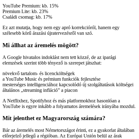
YouTube Premium: kb. 15%
Premium Lite: kb. 23%
Családi csomag: kb. 17%
Ez azt mutatja, hogy nem egy apró korrekcióról, hanem egy
szélesebb körű árazási újratervezésről van szó.
Mi állhat az áremelés mögött?
A Google hivatalos indoklást nem tett közzé, de az iparági
elemzések szerint több tényező is szerepet játszhat:
növekvő tartalom- és licencköltségek
a YouTube Music és prémium funkciók fejlesztése
mesterséges intelligenciához kapcsolódó új szolgáltatások költségei
általános „streaming infláció” a piacon
A Netflixhez, Spotifyhoz és más platformokhoz hasonlóan a
YouTube is egyre inkább a folyamatos áremelések irányába mozdul.
Mit jelenthet ez Magyarország számára?
Bár az áremelés most Németországot érinti, ez a gyakorlat általában
előrejelző jellegű a régióban. Az Európai Unión belül az árak