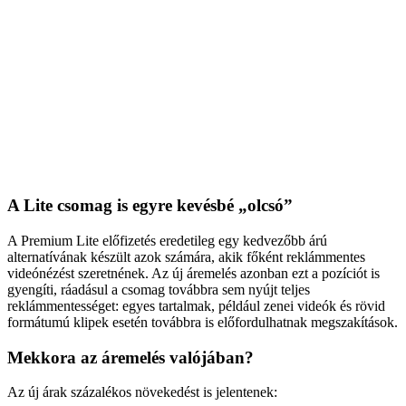
A Lite csomag is egyre kevésbé „olcsó”
A Premium Lite előfizetés eredetileg egy kedvezőbb árú
alternatívának készült azok számára, akik főként reklámmentes
videónézést szeretnének. Az új áremelés azonban ezt a pozíciót is
gyengíti, ráadásul a csomag továbbra sem nyújt teljes
reklámmentességet: egyes tartalmak, például zenei videók és rövid
formátumú klipek esetén továbbra is előfordulhatnak megszakítások.
Mekkora az áremelés valójában?
Az új árak százalékos növekedést is jelentenek: