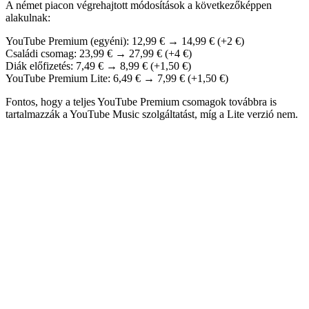
A német piacon végrehajtott módosítások a következőképpen
alakulnak:
YouTube Premium (egyéni): 12,99 € → 14,99 € (+2 €)
Családi csomag: 23,99 € → 27,99 € (+4 €)
Diák előfizetés: 7,49 € → 8,99 € (+1,50 €)
YouTube Premium Lite: 6,49 € → 7,99 € (+1,50 €)
Fontos, hogy a teljes YouTube Premium csomagok továbbra is
tartalmazzák a YouTube Music szolgáltatást, míg a Lite verzió nem.