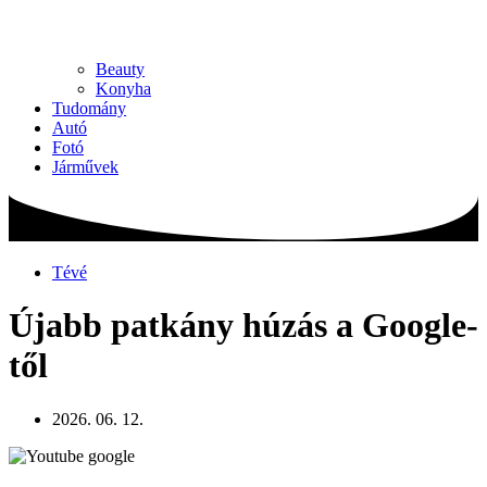
Beauty
Konyha
Tudomány
Autó
Fotó
Járművek
Tévé
Újabb patkány húzás a Google-
től
2026. 06. 12.