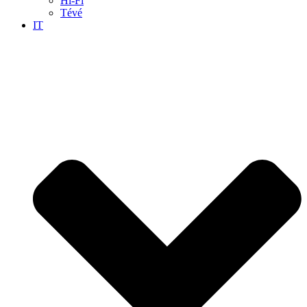
Hi-Fi
Tévé
IT