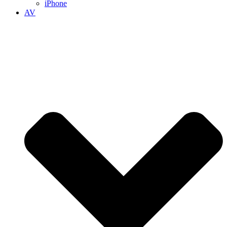
iPhone
AV