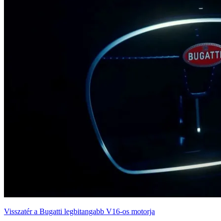
Visszatér a Bugatti legbitangabb V16-os motorja