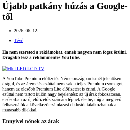
Újabb patkány húzás a Google-
től
2026. 06. 12.
Tévé
Ha nem szereted a reklámokat, ennek nagyon nem fogsz örülni.
Drágább lesz a reklámmentes YouTube.
A YouTube Premium előfizetés Németországban ismét jelentősen
drágul, és az áremelés ezúttal nemcsak a teljes Premium csomagot,
hanem az olcsóbb Premium Lite előfizetést is érinti. A Google
ezúttal nem tartott külön nagy bejelentést: az új árak fokozatosan,
elsősorban az új előfizetők számára lépnek életbe, míg a meglévő
felhasználók a következő számlázási ciklustól találkozhatnak a
magasabb díjakkal.
Ennyivel nőnek az árak