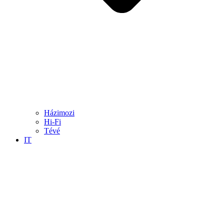
Házimozi
Hi-Fi
Tévé
IT