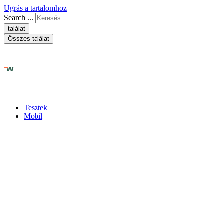
Ugrás a tartalomhoz
Search ...
találat
Összes találat
Tesztek
Mobil