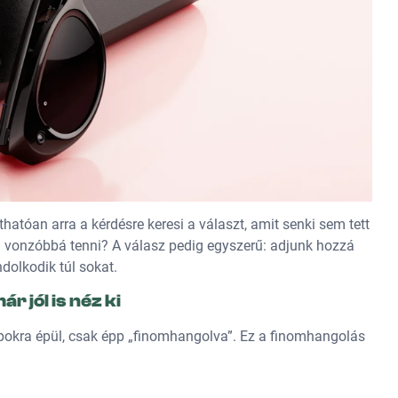
thatóan arra a kérdésre keresi a választ, amit senki sem tett
g vonzóbbá tenni? A válasz pedig egyszerű: adjunk hozzá
dolkodik túl sokat.
ár jól is néz ki
pokra épül, csak épp „finomhangolva”. Ez a finomhangolás