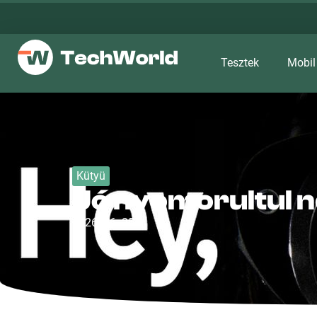
Tesztek
Mobil
Kütyü
Jó nyomorultul n
2026. 06. 25.