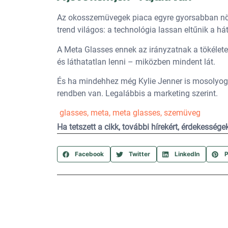
Az okosszemüvegek piaca egyre gyorsabban növe
trend világos: a technológia lassan eltűnik a hát
A Meta Glasses ennek az irányzatnak a tökélet
és láthatatlan lenni – miközben mindent lát.
És ha mindehhez még Kylie Jenner is mosolyog
rendben van. Legalábbis a marketing szerint.
glasses
,
meta
,
meta glasses
,
szemüveg
Ha tetszett a cikk, további hírekért, érdekesség
Facebook
Twitter
LinkedIn
P