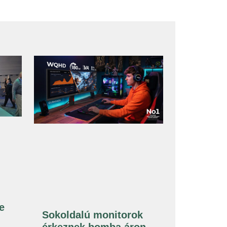
e
Sokoldalú monitorok
érkeznek bomba áron