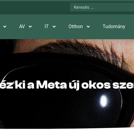
AV
IT
Otthon
Tudomány
éz ki a Meta új okos s