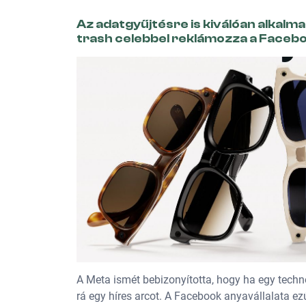
Az adatgyűjtésre is kiválóan alka
trash celebbel reklámozza a Faceboo
A Meta ismét bebizonyította, hogy ha egy techn
rá egy híres arcot. A Facebook anyavállalata e