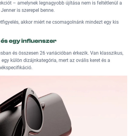
lekciót – amelynek legnagyobb újítása nem is feltétlenül a
 Jenner is szerepel benne.
etfigyelés, akkor miért ne csomagolnánk mindezt egy kis
 és egy influenszer
usban és összesen 26 variációban érkezik. Van klasszikus,
egy külön dizájnkategória, mert az ovális keret és a
ékspecifikáció.