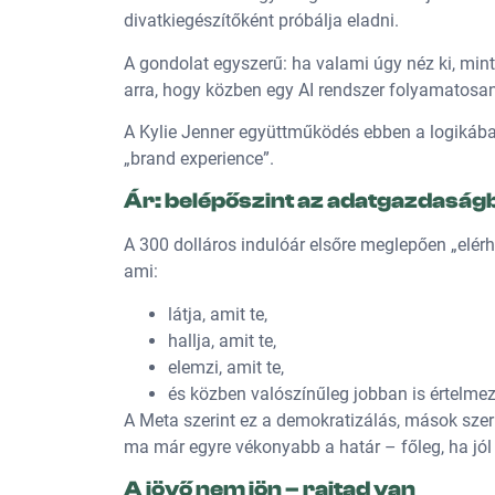
divatkiegészítőként próbálja eladni.
A gondolat egyszerű: ha valami úgy néz ki, mi
arra, hogy közben egy AI rendszer folyamatosan
A Kylie Jenner együttműködés ebben a logikában
„brand experience”.
Ár: belépőszint az adatgazdaság
A 300 dolláros indulóár elsőre meglepően „elérh
ami:
látja, amit te,
hallja, amit te,
elemzi, amit te,
és közben valószínűleg jobban is értelmezi
A Meta szerint ez a demokratizálás, mások szeri
ma már egyre vékonyabb a határ – főleg, ha jól n
A jövő nem jön – rajtad van