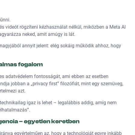
űnni.
és videót rögzíteni kézhasználat nélkül, miközben a Meta AI
gyarázza neked, amit amúgy is lát.
nagyjából annyit jelent: elég sokáig működik ahhoz, hogy
galmas fogalom
es adatvédelem fontosságát, ami ebben az esetben
 jobban a „privacy first” filozófiát, mint egy szemüveg,
rtelmezi azt.
i technikailag igaz is lehet – legalábbis addig, amíg nem
elhatalmazás”.
igencia – egyetlen keretben
 iránya egyértelműen az, hogy a technológiát egyre inkább