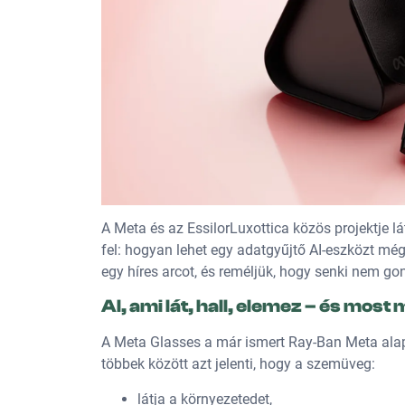
A Meta és az EssilorLuxottica közös projektje lá
fel: hogyan lehet egy adatgyűjtő AI-eszközt mé
egy híres arcot, és reméljük, hogy senki nem gon
AI, ami lát, hall, elemez – és most m
A Meta Glasses a már ismert Ray-Ban Meta ala
többek között azt jelenti, hogy a szemüveg:
látja a környezetedet,