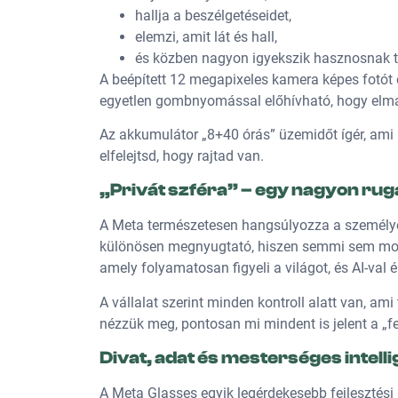
hallja a beszélgetéseidet,
elemzi, amit lát és hall,
és közben nagyon igyekszik hasznosnak t
A beépített 12 megapixeles kamera képes fotót 
egyetlen gombnyomással előhívható, hogy elma
Az akkumulátor „8+40 órás” üzemidőt ígér, ami 
elfelejtsd, hogy rajtad van.
„Privát szféra” – egy nagyon ru
A Meta természetesen hangsúlyozza a személy
különösen megnyugtató, hiszen semmi sem mondja
amely folyamatosan figyeli a világot, és AI-val é
A vállalat szerint minden kontroll alatt van, am
nézzük meg, pontosan mi mindent is jelent a „f
Divat, adat és mesterséges intell
A Meta Glasses egyik legérdekesebb fejlesztési