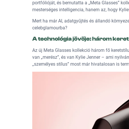
portfólióját, és bemutatta a „Meta Glasses” kol
mesterséges intelligencia, hanem az, hogy Kylie
Mert ha már AI, adatgyűjtés és állandó környez
celebglamourba?
A technológia jövője: három keret
Az új Meta Glasses kollekció három fő keretstíl
van „merész”, és van Kylie Jenner – ami nyilván 
„személyes stílus” most már hivatalosan is term