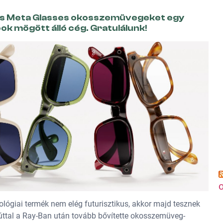
lmas Meta Glasses okosszemüvegeket egy
k mögött álló cég. Gratulálunk!
o
ológiai termék nem elég futurisztikus, akkor majd tesznek
zúttal a Ray-Ban után tovább bővítette okosszemüveg-