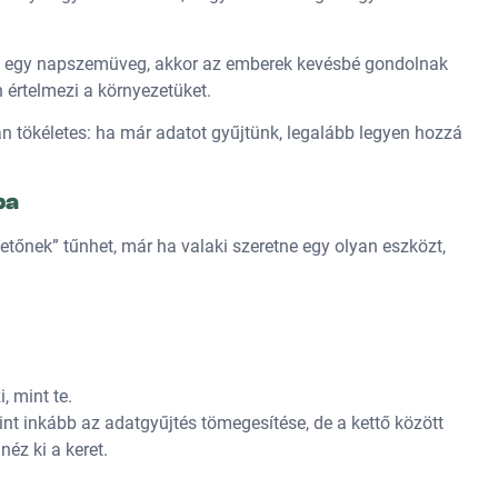
nt egy napszemüveg, akkor az emberek kevésbé gondolnak
 értelmezi a környezetüket.
 tökéletes: ha már adatot gyűjtünk, legalább legyen hozzá
ba
etőnek” tűnhet, már ha valaki szeretne egy olyan eszközt,
, mint te.
nt inkább az adatgyűjtés tömegesítése, de a kettő között
éz ki a keret.