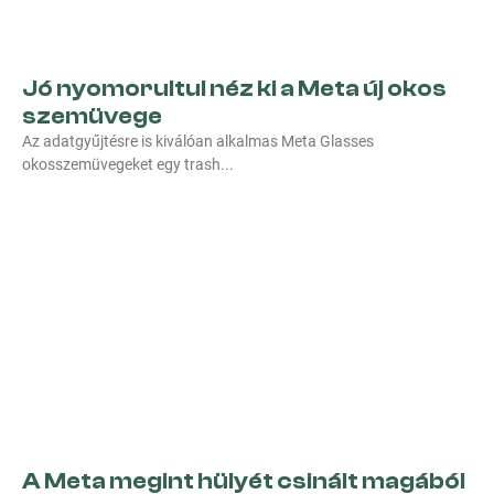
Jó nyomorultul néz ki a Meta új okos
szemüvege
Az adatgyűjtésre is kiválóan alkalmas Meta Glasses
okosszemüvegeket egy trash
A Meta megint hülyét csinált magából