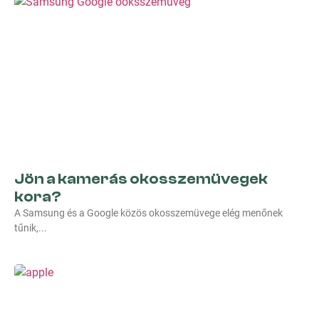
Jön a kamerás okosszemüvegek
kora?
A Samsung és a Google közös okosszemüvege elég menőnek
tűnik,