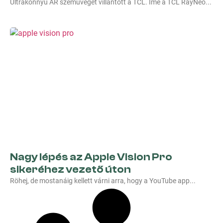
Ultrakönnyű AR szemüveget villantott a TCL. Íme a TCL RayNeo
Nagy lépés az Apple Vision Pro
sikeréhez vezető úton
Röhej, de mostanáig kellett várni arra, hogy a YouTube app