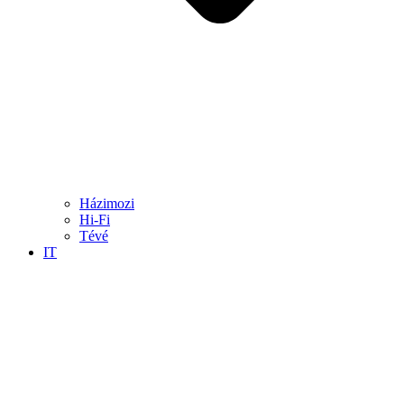
Házimozi
Hi-Fi
Tévé
IT