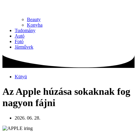
Beauty
Konyha
Tudomány
Autó
Fotó
Járművek
Kütyü
Az Apple húzása sokaknak fog
nagyon fájni
2026. 06. 28.