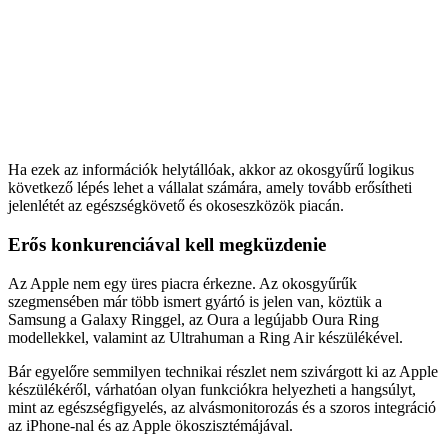
Ha ezek az információk helytállóak, akkor az okosgyűrű logikus
következő lépés lehet a vállalat számára, amely tovább erősítheti
jelenlétét az egészségkövető és okoseszközök piacán.
Erős konkurenciával kell megküzdenie
Az Apple nem egy üres piacra érkezne. Az okosgyűrűk
szegmensében már több ismert gyártó is jelen van, köztük a
Samsung a Galaxy Ringgel, az Oura a legújabb Oura Ring
modellekkel, valamint az Ultrahuman a Ring Air készülékével.
Bár egyelőre semmilyen technikai részlet nem szivárgott ki az Apple
készülékéről, várhatóan olyan funkciókra helyezheti a hangsúlyt,
mint az egészségfigyelés, az alvásmonitorozás és a szoros integráció
az iPhone-nal és az Apple ökoszisztémájával.