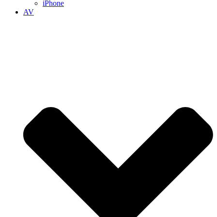
iPhone
AV