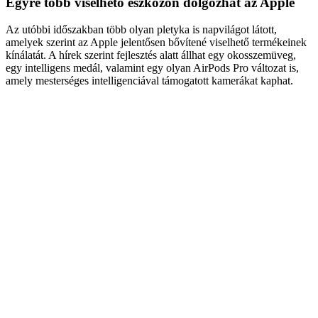
Egyre több viselhető eszközön dolgozhat az Apple
Az utóbbi időszakban több olyan pletyka is napvilágot látott,
amelyek szerint az Apple jelentősen bővítené viselhető termékeinek
kínálatát. A hírek szerint fejlesztés alatt állhat egy okosszemüveg,
egy intelligens medál, valamint egy olyan AirPods Pro változat is,
amely mesterséges intelligenciával támogatott kamerákat kaphat.