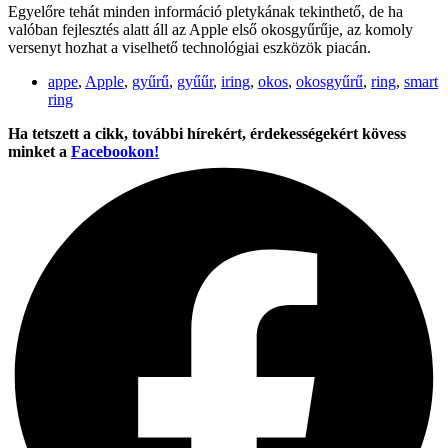
Egyelőre tehát minden információ pletykának tekinthető, de ha
valóban fejlesztés alatt áll az Apple első okosgyűrűje, az komoly
versenyt hozhat a viselhető technológiai eszközök piacán.
appe
,
Apple
,
gyűrű
,
gyűűr
,
iring
,
okos
,
okosgyűrű
,
ring
,
smart
ring
Ha tetszett a cikk, további hírekért, érdekességekért kövess
minket a
Facebookon!