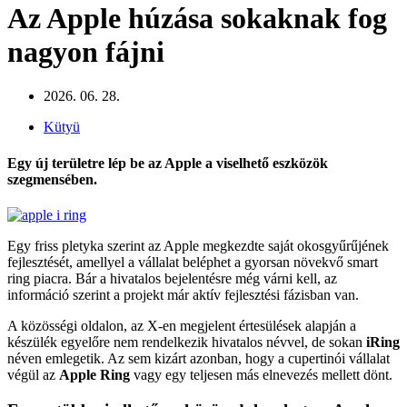
Az Apple húzása sokaknak fog
nagyon fájni
2026. 06. 28.
Kütyü
Egy új területre lép be az Apple a viselhető eszközök
szegmensében.
Egy friss pletyka szerint az Apple megkezdte saját okosgyűrűjének
fejlesztését, amellyel a vállalat beléphet a gyorsan növekvő smart
ring piacra. Bár a hivatalos bejelentésre még várni kell, az
információ szerint a projekt már aktív fejlesztési fázisban van.
A közösségi oldalon, az X-en megjelent értesülések alapján a
készülék egyelőre nem rendelkezik hivatalos névvel, de sokan
iRing
néven emlegetik. Az sem kizárt azonban, hogy a cupertinói vállalat
végül az
Apple Ring
vagy egy teljesen más elnevezés mellett dönt.