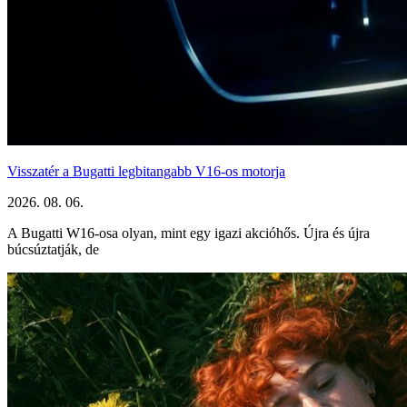
Visszatér a Bugatti legbitangabb V16-os motorja
2026. 08. 06.
A Bugatti W16-osa olyan, mint egy igazi akcióhős. Újra és újra
búcsúztatják, de