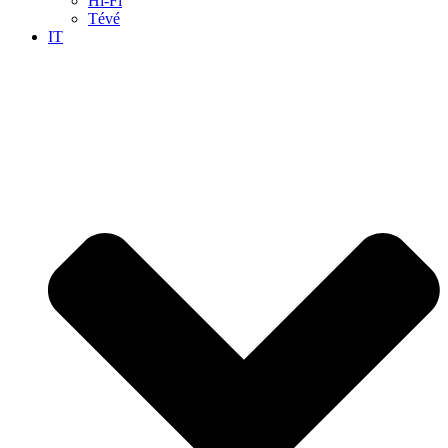
Hi-Fi
Tévé
IT