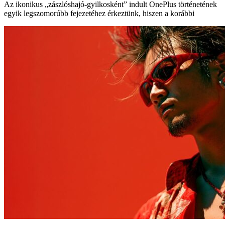
Az ikonikus „zászlóshajó-gyilkosként” indult OnePlus történetének
egyik legszomorúbb fejezetéhez érkeztünk, hiszen a korábbi