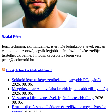
Szalai Péter
Igazi techninja, aki mindenhez is ért. De leginkább a tévék piacán
van otthon, az ország egyik legjobban felkészült tévétesztelőjét
tisztelhetjük benne. Itt tudsz kapcsolatba lépni vele:
peter@techworld.hu
Lifestyle hírek a 4Life oldalairól
Sokkoló lépésre kényszerültek a legnagyobb PC-gyártók
2026. 08. 06.
Megérkezett az Audi valaha készült legokosabb villanyautója
2026. 08. 06.
Visszatér a kilencvenes évek legfélelmetesebb filmje
2026.
08. 05.
Brutális új csúcsmodell érkezését szellőztette meg a Porsche
vezére!
2026. 08. 05.