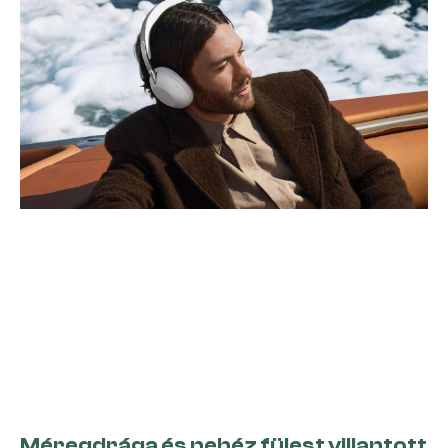
Méregdrága és nehéz fülest villantott