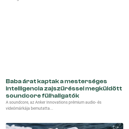
Baba árat kaptak a mesterséges
intelligencia zajszűréssel megküldött
soundcore fülhallgatók
A soundcore, az Anker Innovations prémium audio- és
videómárkája bemutatta