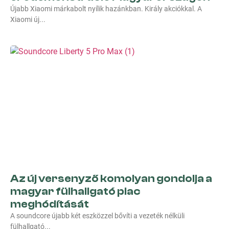
Újabb Xiaomi márkabolt nyílik hazánkban. Király akciókkal. A
Xiaomi új
Az új versenyző komolyan gondolja a
magyar fülhallgató piac
meghódítását
A soundcore újabb két eszközzel bővíti a vezeték nélküli
fülhallgató