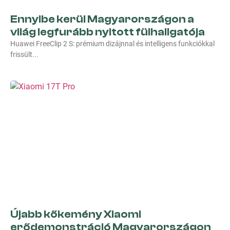
Ennyibe kerül Magyarországon a
világ legfurább nyitott fülhallgatója
Huawei FreeClip 2 S: prémium dizájnnal és intelligens funkciókkal
frissült
Újabb kőkemény Xiaomi
erődemonstráció Magyarországon