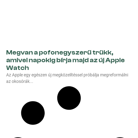
Megvan a pofonegyszerű trükk,
amivel napokig bírja majd az új Apple
Watch
Az Apple egy egészen új megközelítéssel próbálja megreformálni
az okosórák