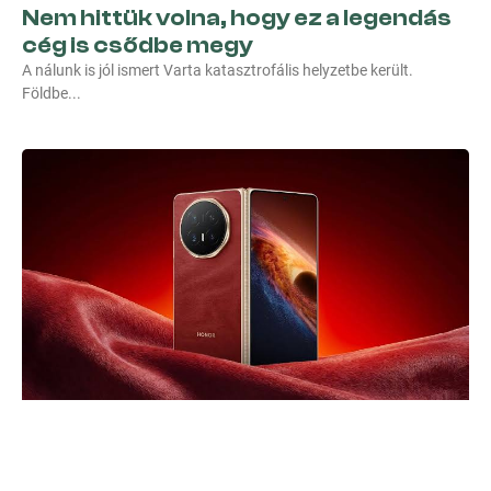
Nem hittük volna, hogy ez a legendás
cég is csődbe megy
A nálunk is jól ismert Varta katasztrofális helyzetbe került.
Földbe