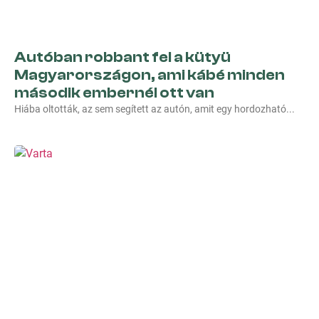
Autóban robbant fel a kütyü
Magyarországon, ami kábé minden
második embernél ott van
Hiába oltották, az sem segített az autón, amit egy hordozható