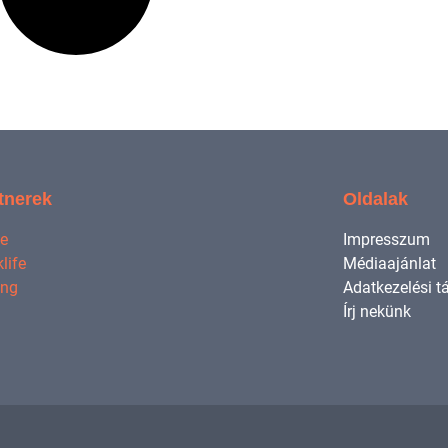
tnerek
Oldalak
ne
Impresszum
life
Médiaajánlat
ing
Adatkezelési t
Írj nekünk