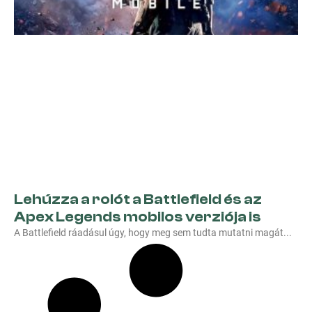
Lehúzza a rolót a Battlefield és az
Apex Legends mobilos verziója is
A Battlefield ráadásul úgy, hogy meg sem tudta mutatni magát