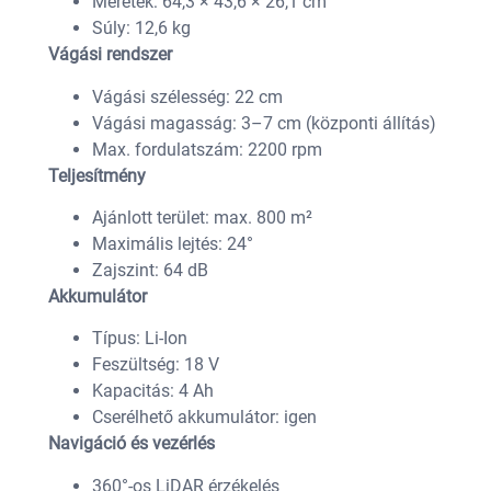
Méretek: 64,3 × 43,6 × 26,1 cm
Súly: 12,6 kg
Vágási rendszer
Vágási szélesség: 22 cm
Vágási magasság: 3–7 cm (központi állítás)
Max. fordulatszám: 2200 rpm
Teljesítmény
Ajánlott terület: max. 800 m²
Maximális lejtés: 24°
Zajszint: 64 dB
Akkumulátor
Típus: Li-Ion
Feszültség: 18 V
Kapacitás: 4 Ah
Cserélhető akkumulátor: igen
Navigáció és vezérlés
360°-os LiDAR érzékelés