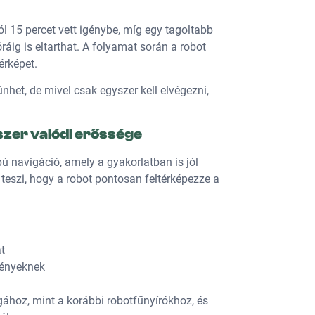
l 15 percet vett igénybe, míg egy tagoltabb
óráig is eltarthat. A folyamat során a robot
érképet.
nhet, de mivel csak egyszer kell elvégezni,
szer valódi erőssége
ú navigáció, amely a gyakorlatban is jól
é teszi, hogy a robot pontosan feltérképezze a
t
vényeknek
gához, mint a korábbi robotfűnyírókhoz, és