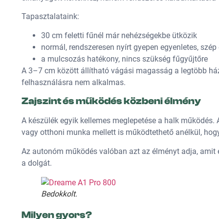
Tapasztalataink:
30 cm feletti fűnél már nehézségekbe ütközik
normál, rendszeresen nyírt gyepen egyenletes, szé
a mulcsozás hatékony, nincs szükség fűgyűjtőre
A 3–7 cm között állítható vágási magasság a legtöbb ház
felhasználásra nem alkalmas.
Zajszint és működés közbeni élmény
A készülék egyik kellemes meglepetése a halk működés. A 
vagy otthoni munka mellett is működtethető anélkül, hog
Az autonóm működés valóban azt az élményt adja, amit egy
a dolgát.
Bedokkolt.
Milyen gyors?