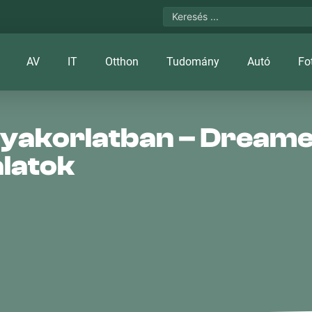
AV
IT
Otthon
Tudomány
Autó
Fo
gyakorlatban – Dreame
alatok