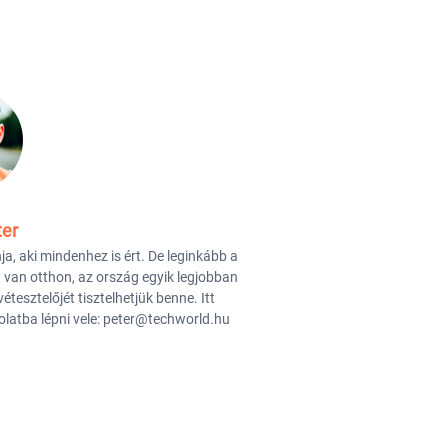
ter
nja, aki mindenhez is ért. De leginkább a
 van otthon, az ország egyik legjobban
vétesztelőjét tisztelhetjük benne. Itt
latba lépni vele: peter@techworld.hu