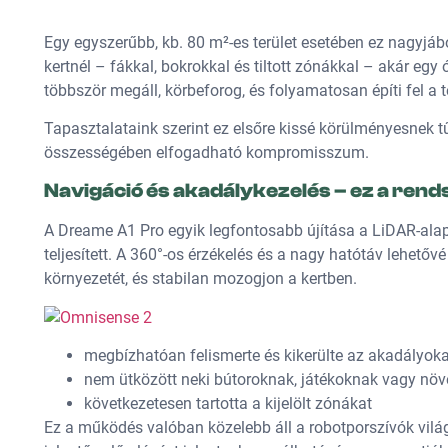
Egy egyszerűbb, kb. 80 m²-es terület esetében ez nagyjábó
kertnél – fákkal, bokrokkal és tiltott zónákkal – akár egy 
többször megáll, körbeforog, és folyamatosan építi fel a t
Tapasztalataink szerint ez elsőre kissé körülményesnek tű
összességében elfogadható kompromisszum.
Navigáció és akadálykezelés – ez a rend
A Dreame A1 Pro egyik legfontosabb újítása a LiDAR-alap
teljesített. A 360°-os érzékelés és a nagy hatótáv lehetőv
környezetét, és stabilan mozogjon a kertben.
megbízhatóan felismerte és kikerülte az akadályoka
nem ütközött neki bútoroknak, játékoknak vagy nö
következetesen tartotta a kijelölt zónákat
Ez a működés valóban közelebb áll a robotporszívók vilá