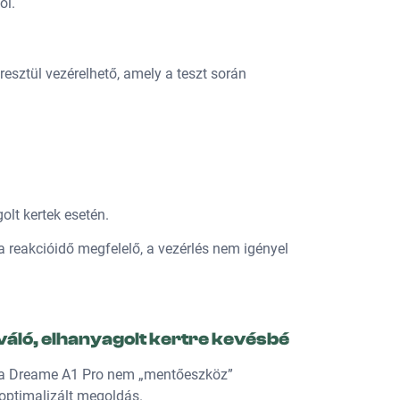
ól.
ztül vezérelhető, amely a teszt során
lt kertek esetén.
 a reakcióidő megfelelő, a vezérlés nem igényel
váló, elhanyagolt kertre kevésbé
: a Dreame A1 Pro nem „mentőeszköz”
optimalizált megoldás.