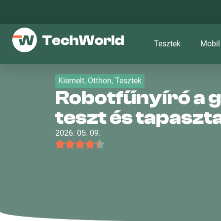
Tesztek
Mobil
Kiemelt
,
Otthon
,
Tesztek
Robotfűnyíró a 
teszt és tapaszt
2026. 05. 09.