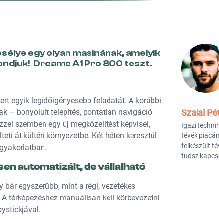
esélye egy olyan masinának, amelyik
mondjuk! Dreame A1 Pro 800 teszt.
ert egyik legidőigényesebb feladatát. A korábbi
Szalai Pé
– bonyolult telepítés, pontatlan navigáció
zzel szemben egy új megközelítést képvisel,
Igazi techni
eti át kültéri környezetbe. Két héten keresztül
tévék piacán
felkészült té
 gyakorlatban.
tudsz kapcso
sen automatizált, de vállalható
 bár egyszerűbb, mint a régi, vezetékes
. A térképezéshez manuálisan kell körbevezetni
oystickjával.