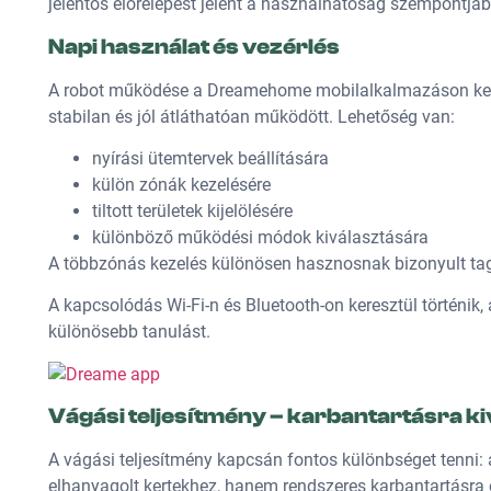
jelentős előrelépést jelent a használhatóság szempontjáb
Napi használat és vezérlés
A robot működése a Dreamehome mobilalkalmazáson keres
stabilan és jól átláthatóan működött. Lehetőség van:
nyírási ütemtervek beállítására
külön zónák kezelésére
tiltott területek kijelölésére
különböző működési módok kiválasztására
A többzónás kezelés különösen hasznosnak bizonyult tago
A kapcsolódás Wi-Fi-n és Bluetooth-on keresztül történik,
különösebb tanulást.
Vágási teljesítmény – karbantartásra ki
A vágási teljesítmény kapcsán fontos különbséget tenni
elhanyagolt kertekhez, hanem rendszeres karbantartásra 