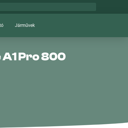
tó
Járművek
 A1 Pro 800