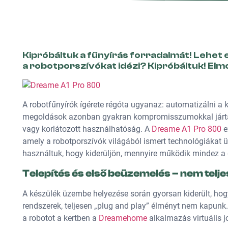
Kipróbáltuk a fűnyírás forradalmát! Lehet 
a robotporszívókat idézi? Kipróbáltuk! El
A robotfűnyírók ígérete régóta ugyanaz: automatizálni a k
megoldások azonban gyakran kompromisszumokkal jártak 
vagy korlátozott használhatóság. A
Dreame A1 Pro 800
e
amely a robotporszívók világából ismert technológiákat ült
használtuk, hogy kiderüljön, mennyire működik mindez a
Telepítés és első beüzemelés – nem telje
A készülék üzembe helyezése során gyorsan kiderült, hogy
rendszerek, teljesen „plug and play” élményt nem kapunk
a robotot a kertben a
Dreamehome
alkalmazás virtuális j