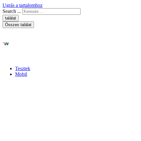
Ugrás a tartalomhoz
Search ...
találat
Összes találat
Tesztek
Mobil