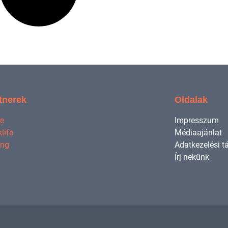
tnerek
Oldalak
ne
Impresszum
life
Médiaajánlat
ing
Adatkezelési t
Írj nekünk