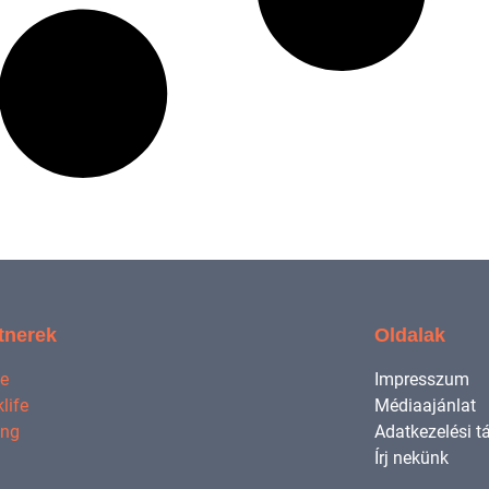
tnerek
Oldalak
ne
Impresszum
life
Médiaajánlat
ing
Adatkezelési t
Írj nekünk