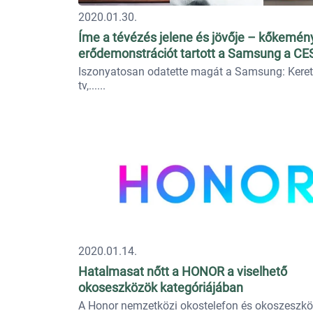
2020.01.30.
Íme a tévézés jelene és jövője – kőkemén
erődemonstrációt tartott a Samsung a CE
Iszonyatosan odatette magát a Samsung: Keret 
tv,...
2020.01.14.
Hatalmasat nőtt a HONOR a viselhető
okoseszközök kategóriájában
A Honor nemzetközi okostelefon és okoszeszk