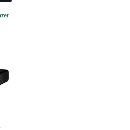
azer
.
-