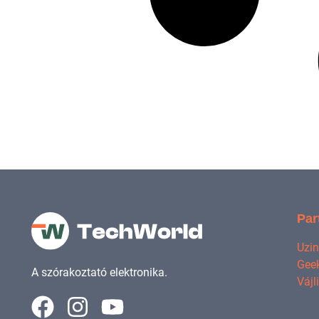
Par
Uzi
Geek
A szórakoztató elektronika.
Vájl