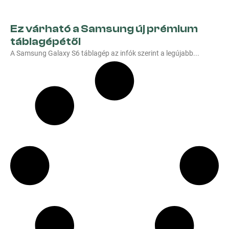
Ez várható a Samsung új prémium
táblagépétől
A Samsung Galaxy S6 táblagép az infók szerint a legújabb