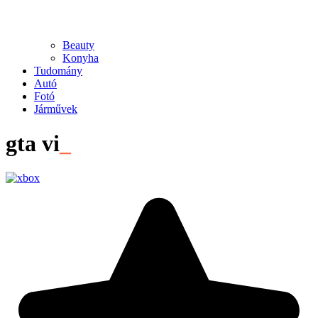
Beauty
Konyha
Tudomány
Autó
Fotó
Járművek
gta vi
_