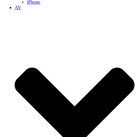
iPhone
AV