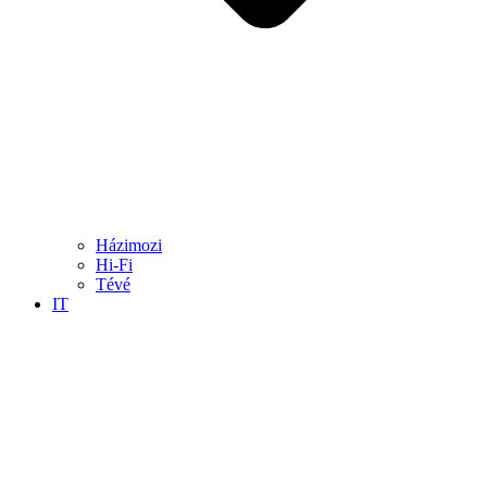
Házimozi
Hi-Fi
Tévé
IT