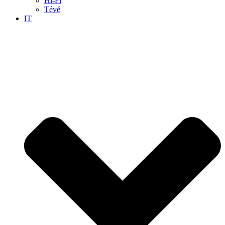
Hi-Fi
Tévé
IT