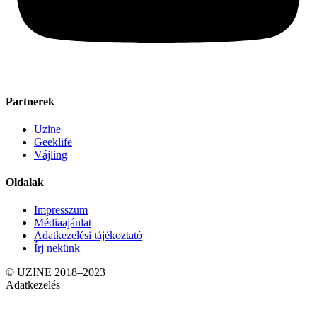
Partnerek
Uzine
Geeklife
Vájling
Oldalak
Impresszum
Médiaajánlat
Adatkezelési tájékoztató
Írj nekünk
© UZINE 2018–2023
Adatkezelés