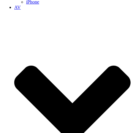
iPhone
AV