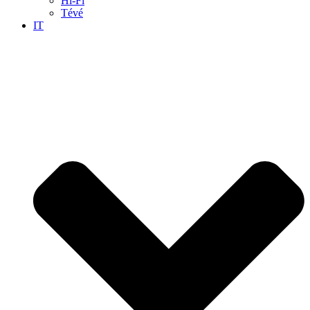
Hi-Fi
Tévé
IT