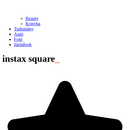
Beauty
Konyha
Tudomány
Autó
Fotó
Járművek
instax square
_