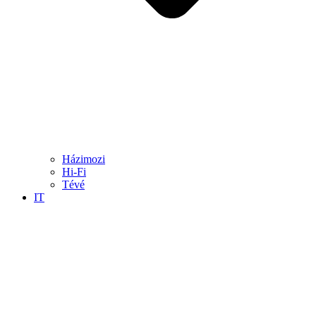
Házimozi
Hi-Fi
Tévé
IT