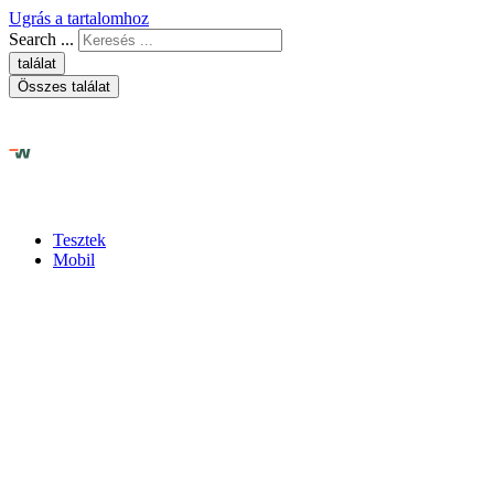
Ugrás a tartalomhoz
Search ...
találat
Összes találat
Tesztek
Mobil