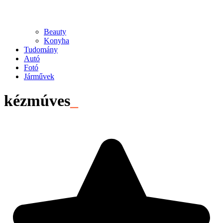
Beauty
Konyha
Tudomány
Autó
Fotó
Járművek
kézmúves
_