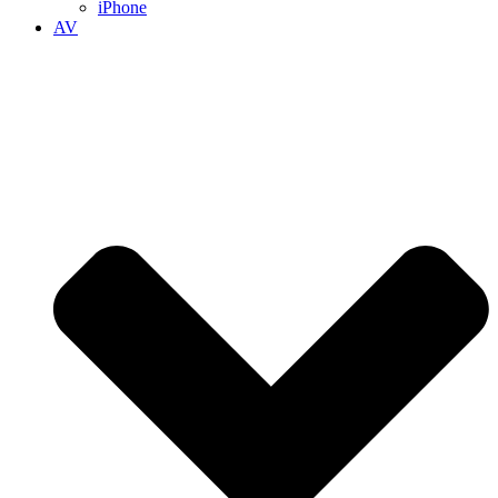
iPhone
AV