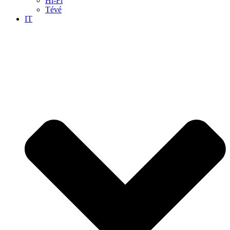
Hi-Fi
Tévé
IT