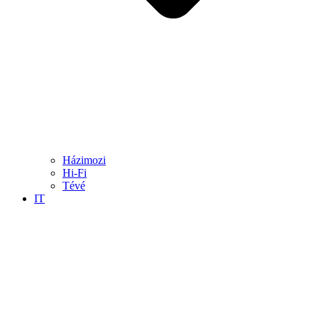
Házimozi
Hi-Fi
Tévé
IT