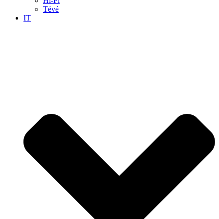
Hi-Fi
Tévé
IT