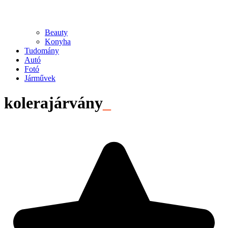
Beauty
Konyha
Tudomány
Autó
Fotó
Járművek
kolerajárvány
_