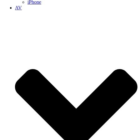
iPhone
AV