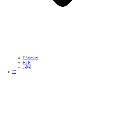
Házimozi
Hi-Fi
Tévé
IT