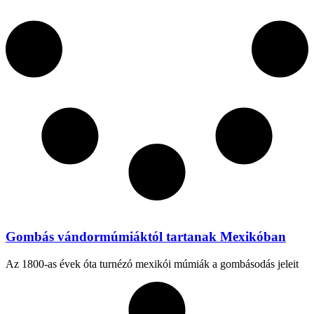
Gombás vándormúmiáktól tartanak Mexikóban
Az 1800-as évek óta turnézó mexikói múmiák a gombásodás jeleit