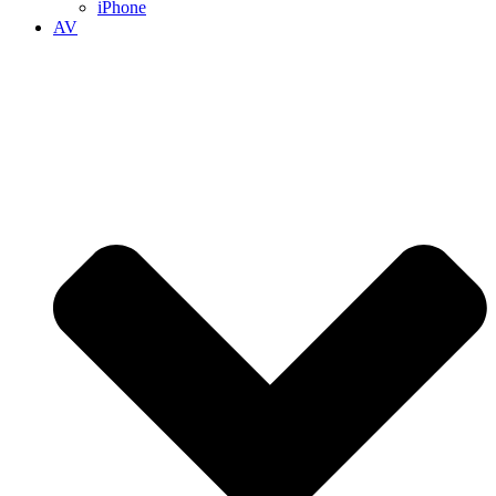
iPhone
AV