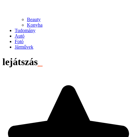
Beauty
Konyha
Tudomány
Autó
Fotó
Járművek
lejátszás
_