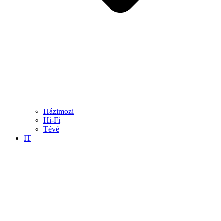
Házimozi
Hi-Fi
Tévé
IT