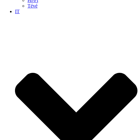
Hi-Fi
Tévé
IT