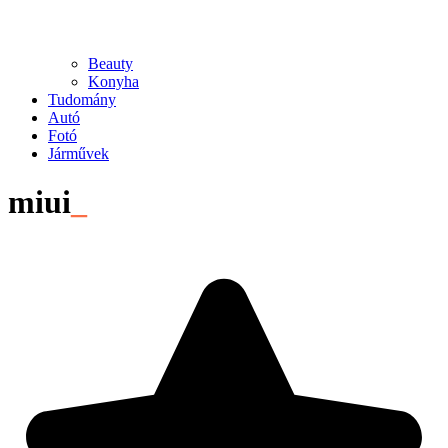
Beauty
Konyha
Tudomány
Autó
Fotó
Járművek
miui
_