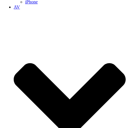
iPhone
AV