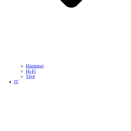
Házimozi
Hi-Fi
Tévé
IT