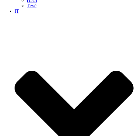
Hi-Fi
Tévé
IT