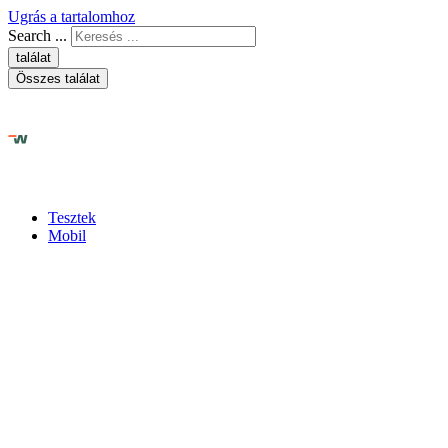
Ugrás a tartalomhoz
Search ...
találat
Összes találat
Tesztek
Mobil