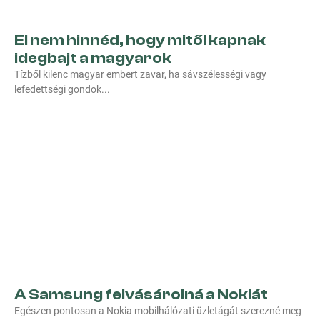
El nem hinnéd, hogy mitől kapnak
idegbajt a magyarok
Tízből kilenc magyar embert zavar, ha sávszélességi vagy
lefedettségi gondok
A Samsung felvásárolná a Nokiát
Egészen pontosan a Nokia mobilhálózati üzletágát szerezné meg