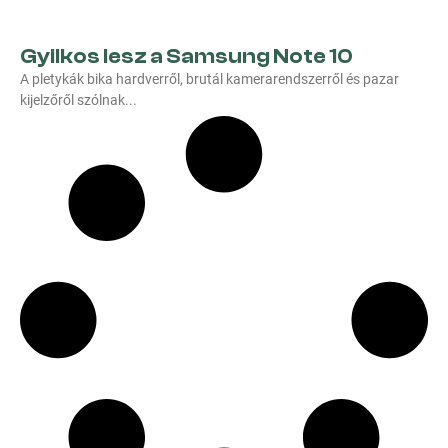
Gyilkos lesz a Samsung Note 10
A pletykák bika hardverről, brutál kamerarendszerről és pazar
kijelzőről szólnak