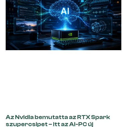
Az Nvidia bemutatta az RTX Spark
szupercsipet – itt az AI-PC új