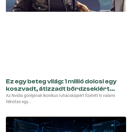
Ez egy beteg világ: 1 millió dolcsi egy
koszvadt, átizzadt bőrdzsekiért…
Az Nvidia góréjának ikonikus ruhácskájáért fizetett ki valami
félnótás egy