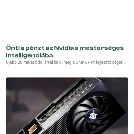
Önti a pénzt az Nvidia a mesterséges
intelligenciába
Újabb 20 milliárd dollárral küldi meg a ChatGPT-t fejlesztő céget