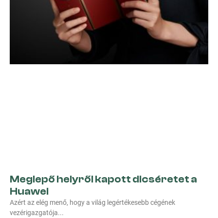
Meglepő helyről kapott dicséretet a
Huawei
Azért az elég menő, hogy a világ legértékesebb cégének
vezérigazgatója