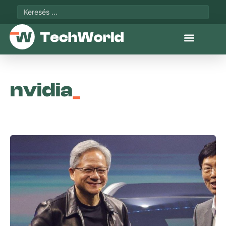
nvidia
_