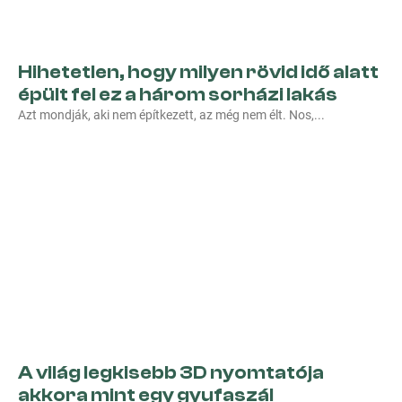
Hihetetlen, hogy milyen rövid idő alatt
épült fel ez a három sorházi lakás
Azt mondják, aki nem építkezett, az még nem élt. Nos,
A világ legkisebb 3D nyomtatója
akkora mint egy gyufaszál