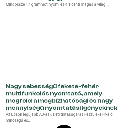
Mindössze 17 grammot nyom, és 4,1 centi magas a világ
Nagy sebességű fekete-fehér
multifunkciós nyomtató, amely
megfelel a megbízhatósági és nagy
mennyiségű nyomtatási igényeknek
Az Epson legújabb A3-as üzleti tintasugaras készüléke kiváló
minőségű és