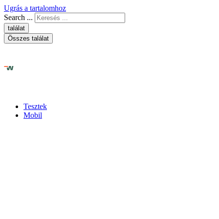
Ugrás a tartalomhoz
Search ...
találat
Összes találat
Tesztek
Mobil