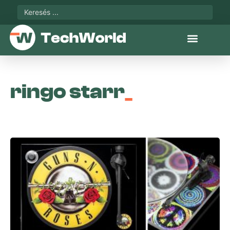
ringo starr
_