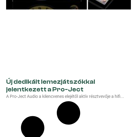
Új dedikált lemezjátszókkal
jelentkezett a Pro-Ject
A Pro-Ject Audio a kilencvenes elejétől aktív résztvevője a hifi