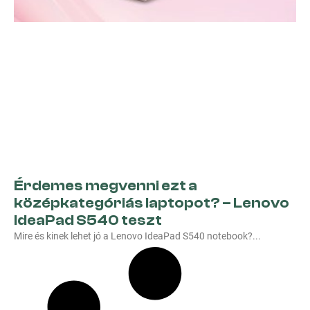
Érdemes megvenni ezt a
középkategóriás laptopot? – Lenovo
IdeaPad S540 teszt
Mire és kinek lehet jó a Lenovo IdeaPad S540 notebook?