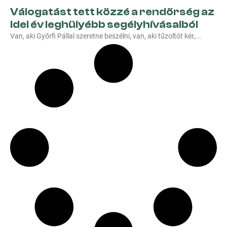
Válogatást tett közzé a rendőrség az
idei év leghülyébb segélyhívásaiból
Van, aki Győrfi Pállal szeretne beszélni, van, aki tűzoltót kér,