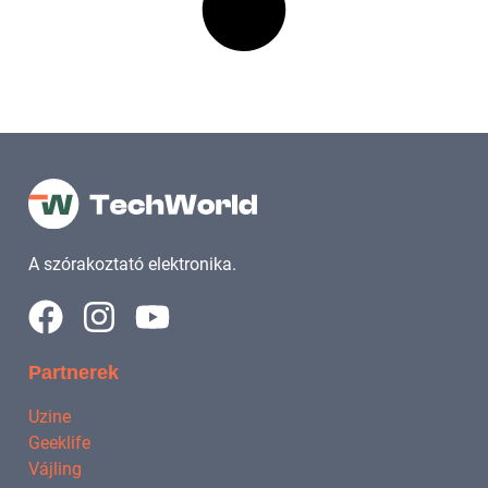
A szórakoztató elektronika.
Partnerek
Uzine
Geeklife
Vájling