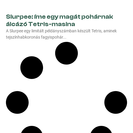
Slurpee: íme egy magát pohárnak
álcázó Tetris-masina
A Slurpee egy limitált példányszámban készült Tetris, aminek
tejszínhabkoronás fagyispohár