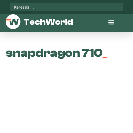
snapdragon 710
_