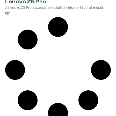
Lenovo Z5 Pro
A Lenovo Z5 Pro a szétcsúsztatható telefonok táborát erősíti,
így