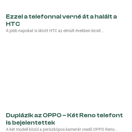
Ezzel a telefonnal verné át a halált a
HTC
A jobb napokat is látott HTC az elmúlt években kicsit
Duplázik az OPPO – Két Reno telefont
is bejelentettek
A két modell közül a periszkópos kamerát viselő OPPO Reno