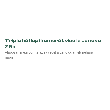
Tripla hátlapi kamerát visel a Lenovo
Z5s
Alaposan megnyomta az év végét a Lenovo, amely néhány
napja