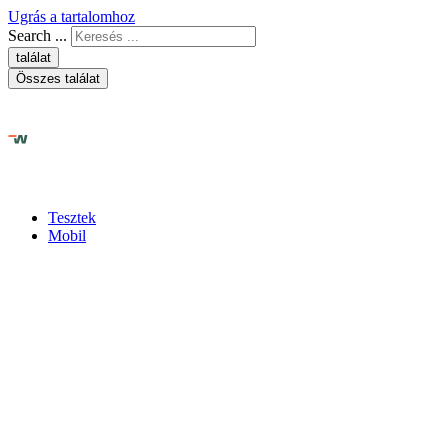
Ugrás a tartalomhoz
Search ...
találat
Összes találat
Tesztek
Mobil