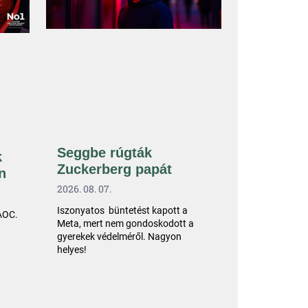
Seggbe rúgták
k
Zuckerberg papát
n
2026. 08. 07.
Iszonyatos büntetést kapott a
 AOC.
Meta, mert nem gondoskodott a
gyerekek védelméről. Nagyon
helyes!