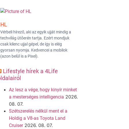
HL
Vérbeli hírező, aki az egyik ujját mindig a
techvilág ütőerén tartja. Ezért mondjuk
csak kilenc ujjal gépel, de így is elég
gyorsan nyomja. Kedvencei a mobilok
(azon belül is a Pixel).
Lifestyle hírek a 4Life
ldalairól
Az lesz a vége, hogy kinyír minket
2026.
a mesterséges intelligencia
08. 07.
Szétszerelés nélkül ment el a
Holdig a V8-as Toyota Land
2026. 08. 07.
Cruiser