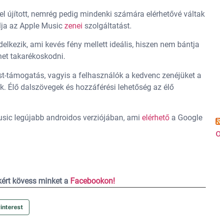
l újított, nemrég pedig mindenki számára elérhetővé váltak
lja az Apple Music
zenei
szolgáltatást.
lkezik, ami kevés fény mellett ideális, hiszen nem bántja
het takarékoskodni.
t-támogatás, vagyis a felhasználók a kedvenc zenéjüket a
k. Élő dalszövegek és hozzáférési lehetőség az élő
sic legújabb androidos verziójában, ami
elérhető
a Google
o
ekért kövess minket a
Facebookon!
interest