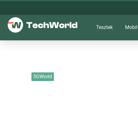
Tesztek
Mobil
5GWorld
Több érdekességg
2019. 09. 28.