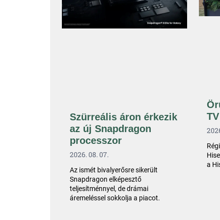
Ör
TV
Szürreális áron érkezik
az új Snapdragon
2026
processzor
Régi
2026. 08. 07.
Hise
a Hi
Az ismét bivalyerősre sikerült
Snapdragon elképesztő
teljesítménnyel, de drámai
áremeléssel sokkolja a piacot.