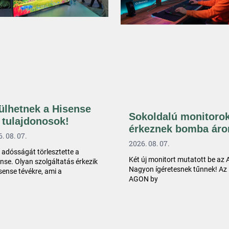
ülhetnek a Hisense
Sokoldalú monitoro
 tulajdonosok!
érkeznek bomba áro
. 08. 07.
2026. 08. 07.
 adósságát törlesztette a
Két új monitort mutatott be az
nse. Olyan szolgáltatás érkezik
Nagyon ígéretesnek tűnnek! Az
sense tévékre, ami a
AGON by