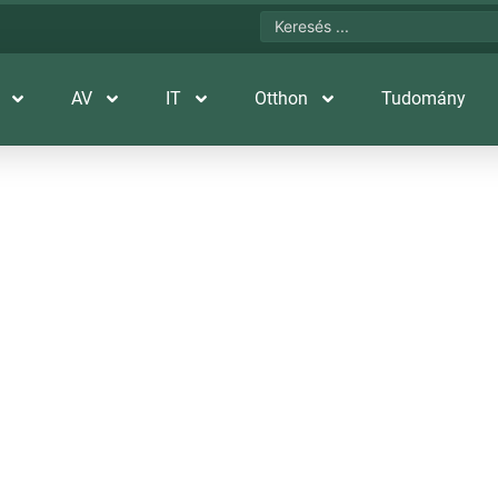
AV
IT
Otthon
Tudomány
el frissült az Apple M