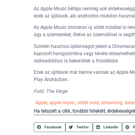
Az Apple Music bétája nemrég sok érdekességge
ezek az újítások, aki androidos mobilon haszná
Az Apple Music immáron új sötét móddal is rende
úgy a szemeinket, illetve az üzemidővel is segít
Szintén hasznos újdonságot jelent a Chromecas
kapcsolt hangszórókra vagy tévére streamelheti
rádióadókhoz is bekerültek a frissítésbe.
Ezek az újítások már benne vannak az Apple Mu
Play Áruházban.
Fotó: The Verge
Apple
,
apple music
,
sötét mód
,
streaming
,
zene
Ha tetszett a cikk, további hírekért, érdekesség
Facebook
Twitter
LinkedIn
P