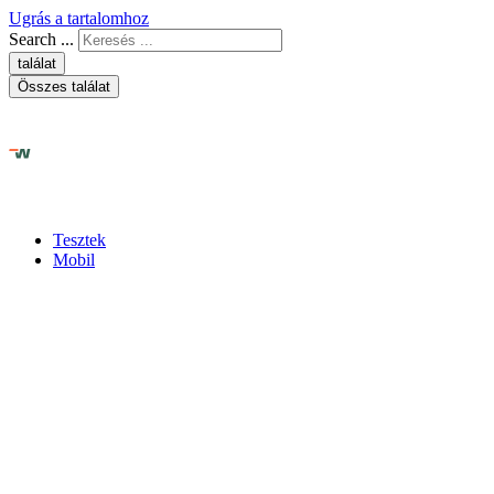
Ugrás a tartalomhoz
Search ...
találat
Összes találat
Tesztek
Mobil