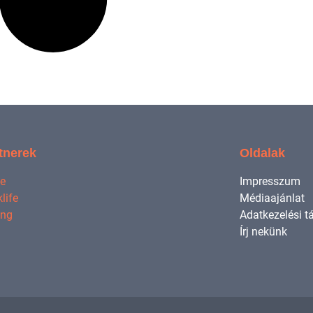
tnerek
Oldalak
ne
Impresszum
life
Médiaajánlat
ing
Adatkezelési t
Írj nekünk