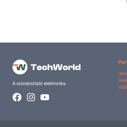
Par
Uzi
Geek
A szórakoztató elektronika.
Vájl