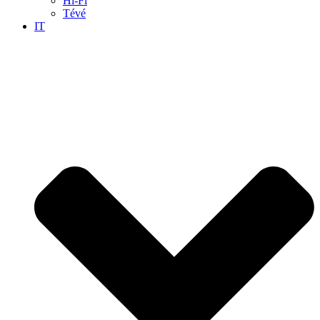
Hi-Fi
Tévé
IT