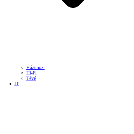
Házimozi
Hi-Fi
Tévé
IT