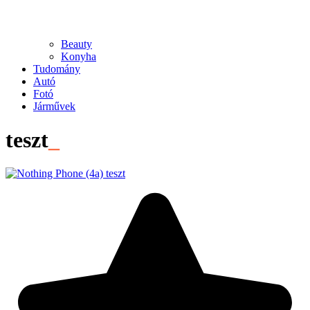
Beauty
Konyha
Tudomány
Autó
Fotó
Járművek
teszt
_