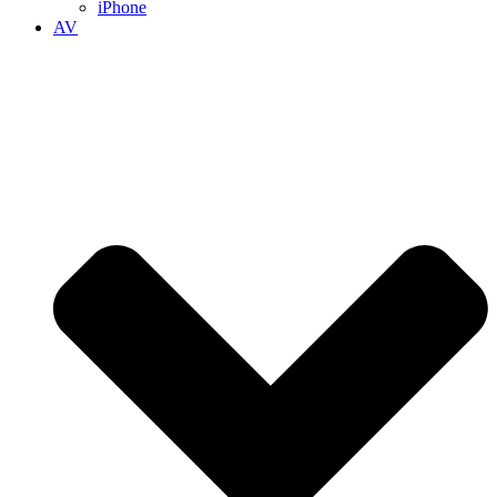
iPhone
AV