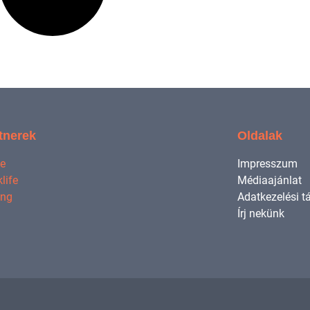
tnerek
Oldalak
ne
Impresszum
life
Médiaajánlat
ing
Adatkezelési t
Írj nekünk